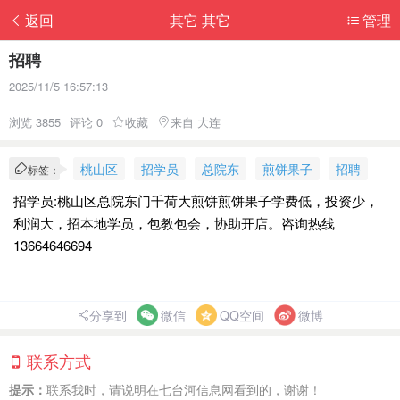
返回
其它 其它
管理
招聘
2025/11/5 16:57:13
浏览 3855
评论 0
收藏
来自 大连
桃山区
招学员
总院东
煎饼果子
招聘
标签：
招学员:桃山区总院东门千荷大煎饼煎饼果子学费低，投资少，
利润大，招本地学员，包教包会，协助开店。咨询热线
13664646694
分享到
微信
QQ空间
微博
联系方式
提示：
联系我时，请说明在七台河信息网看到的，谢谢！