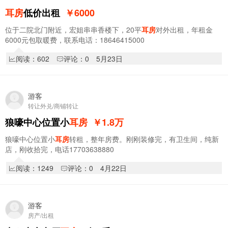
耳房
低价出租
￥6000
位于二院北门附近，宏姐串串香楼下，20平
耳房
对外出租，年租金
6000元包取暖费，联系电话：18646415000
阅读：602
评论：0
5月23日
游客
转让外兑/商铺转让
狼嚎中心位置小
耳房
￥1.8
万
狼嚎中心位置小
耳房
转租，整年房费。刚刚装修完，有卫生间，纯新
店，刚收拾完，电话17703638880
阅读：1249
评论：0
4月22日
游客
房产/出租