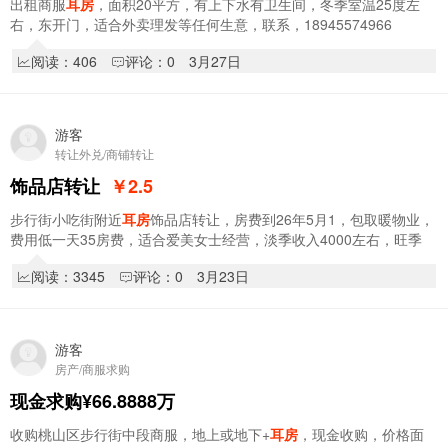
出租商服
耳房
，面积20平方，有上下水有卫生间，冬季室温25度左
右，东开门，适合外卖理发等任何生意，联系，18945574966
阅读：406
评论：0
3月27日
游客
转让外兑/商铺转让
饰品店转让
￥2.5
步行街小吃街附近
耳房
饰品店转让，房费到26年5月1，包取暖物业，
费用低一天35房费，适合爱美女士经营，淡季收入4000左右，旺季
5000-8000时间自由，也可空兑；因本人上班不能…
阅读：3345
评论：0
3月23日
游客
房产/商服求购
现金求购¥66.8888万
收购桃山区步行街中段商服，地上或地下+
耳房
，现金收购，价格面