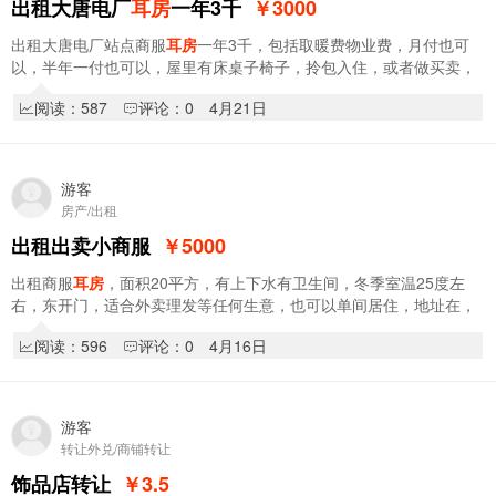
出租大唐电厂
耳房
一年3千
￥3000
出租大唐电厂站点商服
耳房
一年3千，包括取暖费物业费，月付也可
以，半年一付也可以，屋里有床桌子椅子，拎包入住，或者做买卖，
库房，都可以，暖气片和地热都有冬天暖和，十…
阅读：587
评论：0
4月21日
游客
房产/出租
出租出卖小商服
￥5000
出租商服
耳房
，面积20平方，有上下水有卫生间，冬季室温25度左
右，东开门，适合外卖理发等任何生意，也可以单间居住，地址在，
福沃家菜市场东100米，联系，18945574966
阅读：596
评论：0
4月16日
游客
转让外兑/商铺转让
饰品店转让
￥3.5