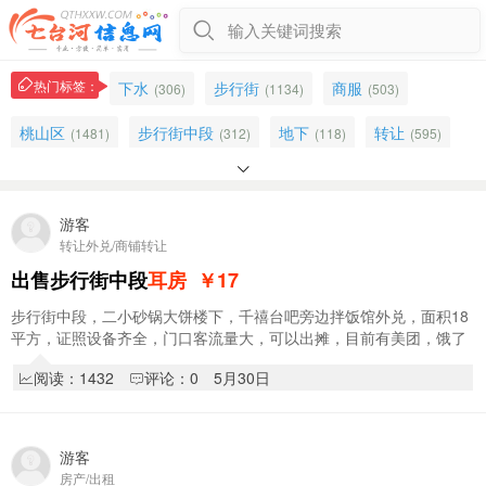
输入关键词搜索
热门标签：
下水
步行街
商服
(306)
(1134)
(503)
桃山区
步行街中段
地下
转让
(1481)
(312)
(118)
(595)

出兑
地热
外兑
七小
(203)
(378)
(844)
(313)
七小附近
烧烤
口腔
半地下
游客
(58)
(125)
(27)
(190)
转让外兑/商铺转让
福沃家
霞光
出售
包取暖物业
(30)
(11)
(4973)
(884)
出售步行街中段
耳房
￥17
出租出卖
美甲
外卖
低价
(302)
(44)
(209)
(242)
步行街中段，二小砂锅大饼楼下，千禧台吧旁边拌饭馆外兑，面积18
平方，证照设备齐全，门口客流量大，可以出摊，目前有美团，饿了
东方花园
小吃
狼嚎
菜市场
(622)
(127)
(122)
(169)
么，京东外卖，月营业额过万，现外兑3.5w，…
阅读：1432
评论：0
5月30日
门窗
美甲美睫
出租
(131)
(74)
(3389)
游客
房产/出租