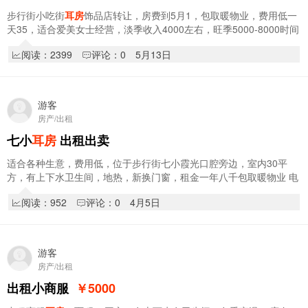
步行街小吃街
耳房
饰品店转让，房费到5月1，包取暖物业，费用低一
天35，适合爱美女士经营，淡季收入4000左右，旺季5000-8000时间
自由，整体转让3.5万，可空转，因本人上班不…
阅读：2399
评论：0
5月13日
游客
房产/出租
七小
耳房
出租出卖
适合各种生意，费用低，位于步行街七小霞光口腔旁边，室内30平
方，有上下水卫生间，地热，新换门窗，租金一年八千包取暖物业 电
话微信18714640081
阅读：952
评论：0
4月5日
游客
房产/出租
出租小商服
￥5000