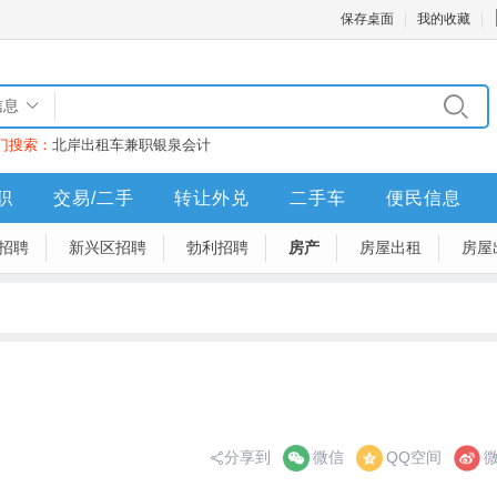
保存桌面
我的收藏
信息
门搜索：
北岸
出租车
兼职
银泉
会计
职
交易/二手
转让外兑
二手车
便民信息
招聘
新兴区招聘
勃利招聘
房产
房屋出租
房屋
分享到
微信
QQ空间