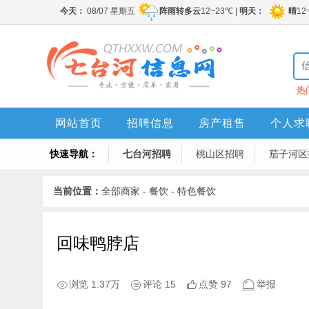
热
网站首页
招聘信息
房产租售
个人求
快速导航：
七台河招聘
桃山区招聘
茄子河区
当前位置：
全部商家
-
餐饮
-
特色餐饮
回味鸭脖店
浏览 1.37万
评论 15
点赞 97
举报