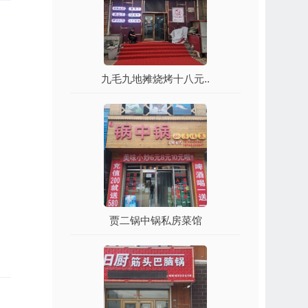
九毛九地摊烧烤十八元..
贾二锅中锅私房菜馆