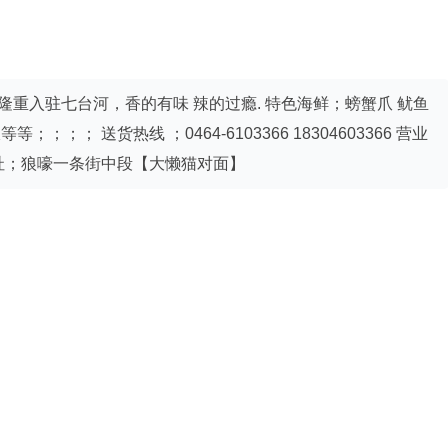
已隆重入驻七台河，香的有味 辣的过瘾. 特色海鲜；螃蟹爪 鱿鱼
；；； 送货热线 ；0464-6103366 18304603366 营业
店地址；狼嚎一条街中段【大懒猫对面】