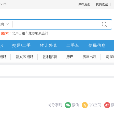
保存桌面
我的收藏
信息
门搜索：
北岸
出租车
兼职
银泉
会计
职
交易/二手
转让外兑
二手车
便民信息
招聘
新兴区招聘
勃利招聘
房产
房屋出租
房屋
分享到
微信
QQ空间