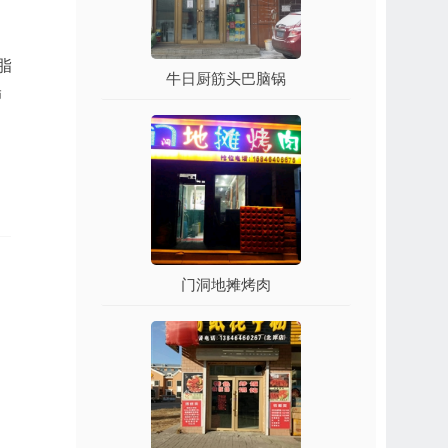
脂
牛日厨筋头巴脑锅
肺
门洞地摊烤肉