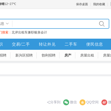
保存桌面
我的收藏
信息
门搜索：
北岸
出租车
兼职
银泉
会计
职
交易/二手
转让外兑
二手车
便民信息
招聘
新兴区招聘
勃利招聘
房产
房屋出租
房屋
分享到
微信
QQ空间