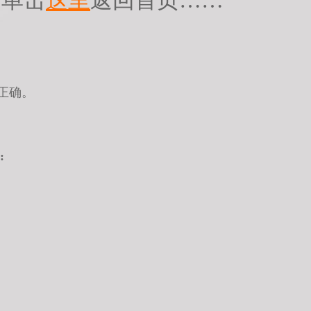
请单击
这里
返回首页……
正确。
: