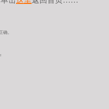
请单击
这里
返回首页……
正确。
: