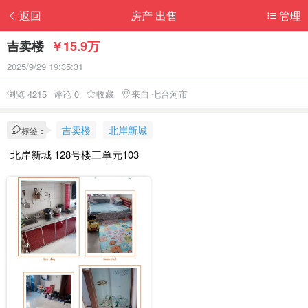
返回
房产 出售
管理
吉卖楼
￥15.9万
2025/9/29 19:35:31
浏览 4215
评论 0
收藏
来自 七台河市
吉卖楼
北岸新城
标签：
北岸新城 128号楼三单元103