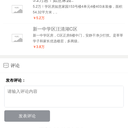
5.2万！学区房如意家园153号楼4单元4楼403未装修，面积
54.32平方米，..
￥5.2万
新一中学区汪清湖C区
新一中学区房，C区正房6楼中门，安静干净少打扰。是莘莘
学子和家长优选楼层，多两级..
￥3.8万
评论

发布评论：