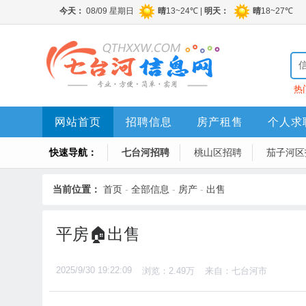
热
网站首页
招聘信息
房产租售
个人求
快速导航：
七台河招聘
桃山区招聘
茄子河区
当前位置：
首页
-
全部信息
-
房产
-
出售
平房🏠出售
2025/9/30 19:22:09
浏览：2.49万
来自：七台河市