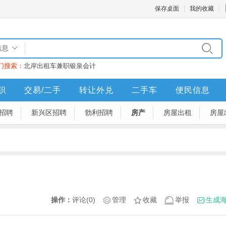
保存桌面
我的收藏
信息
门搜索：
北岸
出租车
兼职
银泉
会计
职
交易/二手
转让外兑
二手车
便民信息
招聘
新兴区招聘
勃利招聘
房产
房屋出租
房屋
操作：
评论(0)
管理
收藏
举报
生成