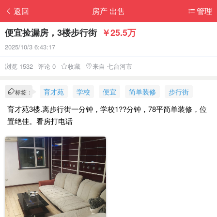
返回
房产 出售
管理
便宜捡漏房，3楼步行街
￥25.5万
2025/10/3 6:43:17
浏览 1532
评论 0
收藏
来自 七台河市
育才苑
学校
便宜
简单装修
步行街
标签：
育才苑3楼.离步行街一分钟，学校1??分钟，78平简单装修，位
置绝佳。看房打电话