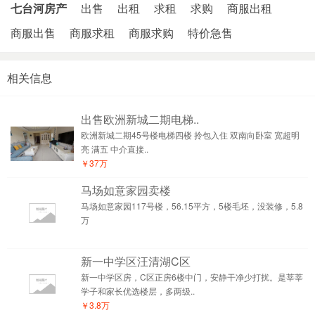
七台河房产
出售
出租
求租
求购
商服出租
商服出售
商服求租
商服求购
特价急售
相关信息
出售欧洲新城二期电梯..
欧洲新城二期45号楼电梯四楼 拎包入住 双南向卧室 宽超明
亮 满五 中介直接..
￥37万
马场如意家园卖楼
马场如意家园117号楼，56.15平方，5楼毛坯，没装修，5.8
万
新一中学区汪清湖C区
新一中学区房，C区正房6楼中门，安静干净少打扰。是莘莘
学子和家长优选楼层，多两级..
￥3.8万