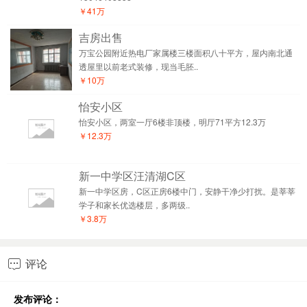
￥41万
吉房出售
万宝公园附近热电厂家属楼三楼面积八十平方，屋内南北通
透屋里以前老式装修，现当毛胚..
￥10万
怡安小区
怡安小区，两室一厅6楼非顶楼，明厅71平方12.3万
￥12.3万
新一中学区汪清湖C区
新一中学区房，C区正房6楼中门，安静干净少打扰。是莘莘
学子和家长优选楼层，多两级..
￥3.8万
评论

发布评论：