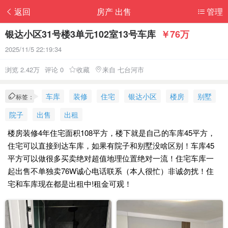
返回
房产 出售
管理
银达小区31号楼3单元102室13号车库
￥76万
2025/11/5 22:19:34
浏览 2.42万
评论 0
收藏
来自 七台河市
车库
装修
住宅
银达小区
楼房
别墅
标签：
院子
出售
出租
楼房装修4年住宅面积108平方，楼下就是自己的车库45平方，
住宅可以直接到达车库，如果有院子和别墅没啥区别！车库45
平方可以做很多买卖绝对超值地理位置绝对一流！住宅车库一
起出售不单独卖76W诚心电话联系（本人很忙）非诚勿扰！住
宅和车库现在都是出租中!租金可观！