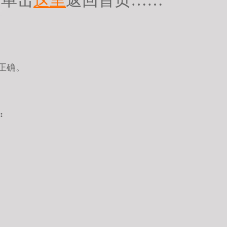
请单击
这里
返回首页……
正确。
: