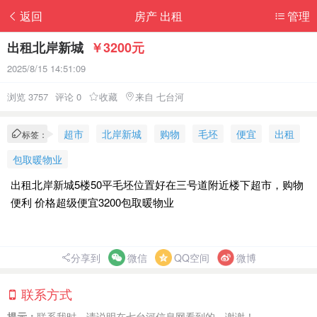
返回
房产 出租
管理
出租北岸新城
￥3200元
2025/8/15 14:51:09
浏览 3757
评论 0
收藏
来自 七台河
超市
北岸新城
购物
毛坯
便宜
出租
标签：
包取暖物业
出租北岸新城5楼50平毛坯位置好在三号道附近楼下超市，购物
便利 价格超级便宜3200包取暖物业
分享到
微信
QQ空间
微博
联系方式
提示：
联系我时，请说明在七台河信息网看到的，谢谢！