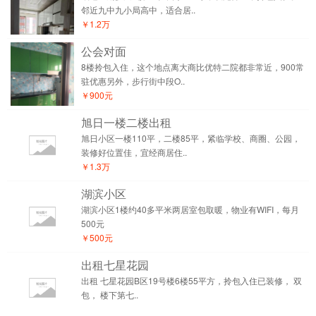
邻近九中九小局高中，适合居..
￥1.2万
公会对面
8楼拎包入住，这个地点离大商比优特二院都非常近，900常
驻优惠另外，步行街中段O..
￥900元
旭日一楼二楼出租
旭日小区一楼110平，二楼85平，紧临学校、商圈、公园，
装修好位置佳，宜经商居住..
￥1.3万
湖滨小区
湖滨小区1楼约40多平米两居室包取暖，物业有WIFI，每月
500元
￥500元
出租七星花园
出租 七星花园B区19号楼6楼55平方，拎包入住已装修， 双
包， 楼下第七..