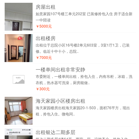
房屋出租
如意家园107号楼三单元202室 已装修拎包入住 房子适合新
一中陪读
￥5000元
出租楼房
出租位于总院小区16号楼2单元603室，3室1厅1卫，已装
修。临近十中十小，总院..
￥7000元
一楼单间出租非常安静
市委附近，一楼单间出租，拎包入住，内有吊柜，冰箱，洗
衣机，热水器可洗澡，厨房能做..
￥300元
海天家园小区楼房出租
海天家园楼房出租海天家园20-1-503，面积76平方，现出
租，拎包入住。微电同..
出租银达二期多层
银达二期多层4楼64平，两室一厅，设施齐全，拎包入住。