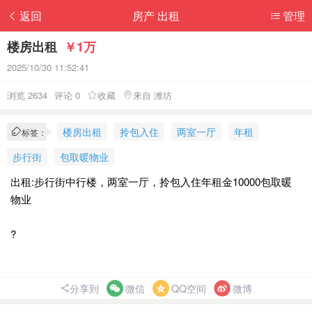
返回
房产 出租
管理
楼房出租
￥1万
2025/10/30 11:52:41
浏览 2634
评论 0
收藏
来自 潍坊
楼房出租
拎包入住
两室一厅
年租
标签：
步行街
包取暖物业
出租:步行街中行楼，两室一厅，拎包入住年租金10000包取暖
物业
?
分享到
微信
QQ空间
微博