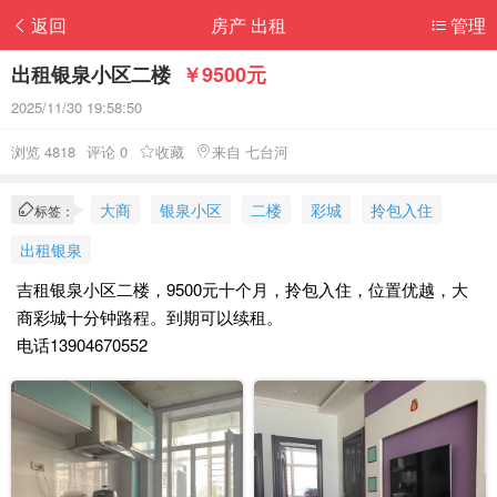
返回
房产 出租
管理
出租银泉小区二楼
￥9500元
2025/11/30 19:58:50
浏览 4818
评论 0
收藏
来自 七台河
大商
银泉小区
二楼
彩城
拎包入住
标签：
出租银泉
吉租银泉小区二楼，9500元十个月，拎包入住，位置优越，大
商彩城十分钟路程。到期可以续租。
电话13904670552