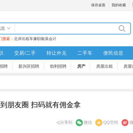
保存桌面
我的收藏
信息
门搜索：
北岸
出租车
兼职
银泉
会计
职
交易/二手
转让外兑
二手车
便民信息
招聘
新兴区招聘
勃利招聘
房产
房屋出租
房屋
到朋友圈 扫码就有佣金拿
分享到
微信
QQ空间