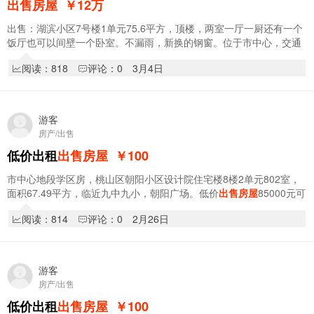
出售房屋
￥12
万
出售：湖滨小区7号楼1单元75.6平方，顶楼，两室一厅一厨还有一个
饭厅也可以间壁一个卧室。不漏雨，新换的钢窗。位于市中心，交通
便利，便宜售卖。联系电话：15699642262
阅读：818
评论：0
3月4日
游客
房产/出售
低价出租
出售房屋
￥100
市中心地段学区房，桃山区朝阳小区设计院住宅楼8楼2单元802室，
面积67.49平方，临近九中九小，朝阳广场。低价
出售房屋
85000元可
小刀。低价出租，时租日租月租年租均可！有意…
阅读：814
评论：0
2月26日
游客
房产/出售
低价出租
出售房屋
￥100