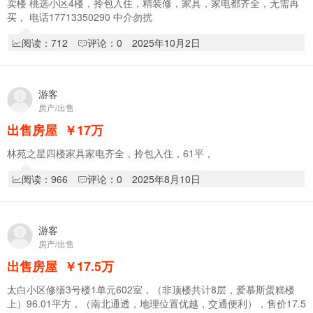
卖楼 桃选小区4楼，拎包入住，精装修，家具，家电都齐全，无需再
买， 电话17713350290 中介勿扰
阅读：712
评论：0
2025年10月2日
游客
房产/出售
出售房屋
￥17
万
林苑之星四楼家具家电齐全，拎包入住，61平，
阅读：966
评论：0
2025年8月10日
游客
房产/出售
出售房屋
￥17.5
万
太白小区修缮3号楼1单元602室，（非顶楼共计8层，爱慕斯蛋糕楼
上）96.01平方，（南北通透，地理位置优越，交通便利），售价17.5