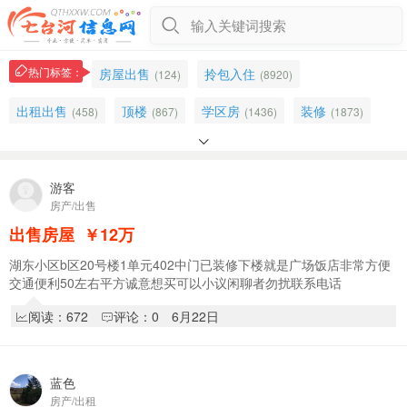
输入关键词搜索
热门标签：
房屋出售
拎包入住
(124)
(8920)
出租出售
顶楼
学区房
装修
(458)
(867)
(1436)
(1873)

桃山区
大商
北岸
五小
(1486)
(590)
(1691)
(309)
两室一厅
太白小区
四楼
游客
(3988)
(138)
(1066)
房产/出售
步行街
住宅
低价出售
(1135)
(273)
(423)
出售房屋
￥12
万
房屋出租
德政小区
家电
(407)
(152)
(1028)
湖东小区b区20号楼1单元402中门已装修下楼就是广场饭店非常方便
交通便利50左右平方诚意想买可以小议闲聊者勿扰联系电话
精装修
大懒猫
中门
年租
(2487)
(75)
(855)
(1631)
13946590935
阅读：672
评论：0
6月22日
低价出租
吉房出售
七星花园
(145)
(22)
(980)
朝阳小区
幼儿园
价格便宜
七小
(387)
(514)
(337)
(313)
蓝色
房产/出租