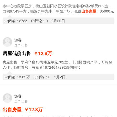
市中心地段学区房，桃山区朝阳小区设计院住宅楼8楼2单元802室，
面积67.49平方，临近九中九小，朝阳广场。低价
出售房屋
，85000元
可小刀。低价可租，日租月租年租均可，有意者…
阅读：2785
评论：0
2月26日
游客
房产/出售
房屋低价出售
￥12.8
万
房屋出售，学府华庭13号楼五单元702室，非顶楼面积71平，可拎包
入住，随时看房，有意者18724647292微信同号
阅读：3.89万
评论：0
1月2日
游客
房产/出售
出售房屋
￥12.8
万