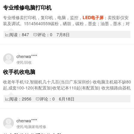
专业维修电脑打印机
专业维修卖打印机，复印机，电脑，监控，
LED电子屏
；卖投影仪安
装及调试。15145640559碳粉，硒鼓，碳粉，墨盒；油墨，墨水；对
讲机；点菜宝；路由器；考勤机；电子秤；小票…
阅读：847
评论：0
7月8日
chenwa****
便民/回收
收手机收电脑
收老年手机12,智能机几十几百(当日广东深圳价) 收电脑主机箱不缺80
起,成套100-120(有配置加)收笔记本110起(有配置加) 收光猫路由器机
顶盒交换机9/斤(量大加) 收平板,收显…
阅读：2956
评论：0
6月18日
chenwa****
便民/电脑家电维修