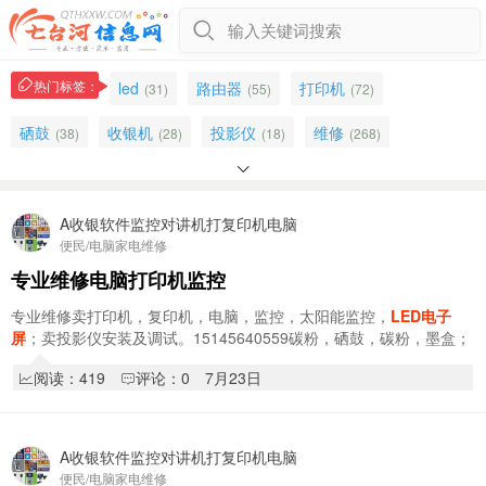
输入关键词搜索
热门标签：
led
路由器
打印机
(31)
(55)
(72)
硒鼓
收银机
投影仪
维修
(38)
(28)
(18)
(268)

复印机
批发
回收
对讲机
(49)
(102)
(119)
(29)
工程
售后
电视
电子秤
(93)
A收银软件监控对讲机打复印机电脑
(157)
(421)
(32)
便民/电脑家电维修
光纤
二手显示器
维护
机电
(23)
(7)
(123)
(67)
专业维修电脑打印机监控
显示器
维修电脑
电脑
笔记本
(59)
(41)
(399)
(41)
专业维修卖打印机，复印机，电脑，监控，太阳能监控，
LED电子
屏
；卖投影仪安装及调试。15145640559碳粉，硒鼓，碳粉，墨盒；
组装
数码相机
店铺
北岸
(41)
(11)
(168)
(1691)
油墨，墨水；对讲机；点菜宝；路由器；考勤机；…
阅读：419
评论：0
7月23日
收电脑
机箱
液晶电视
(8)
(10)
(41)
A收银软件监控对讲机打复印机电脑
便民/电脑家电维修