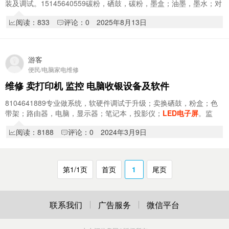
装及调试。15145640559碳粉，硒鼓，碳粉，墨盒；油墨，墨水；对
讲机；点菜宝；路由器；考勤机；电子秤；小票…
阅读：833
评论：0
2025年8月13日
游客
便民/电脑家电维修
维修 卖打印机 监控 电脑收银设备及软件
8104641889专业做系统，软硬件调试于升级；卖换硒鼓，粉盒；色
带架；路由器，电脑，显示器；笔记本，投影仪；
LED电子屏
。监
控；打印机，复印机，路由器，U盘及内存卡；网线…
阅读：8188
评论：0
2024年3月9日
第1/1页
首页
1
尾页
联系我们
广告服务
微信平台