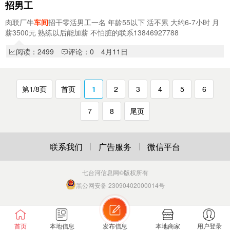
招男工
肉联厂牛
车间
招干零活男工一名 年龄55以下 活不累 大约6-7小时 月
薪3500元 熟练以后能加薪 不怕脏的联系13846927788
阅读：2499
评论：0
4月11日
第1/8页
首页
1
2
3
4
5
6
7
8
尾页
联系我们
广告服务
微信平台
七台河信息网
©版权所有
黑公网安备 23090402000014号
首页
本地信息
发布信息
本地商家
用户登录