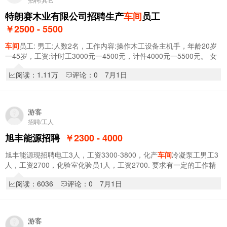
特朗赛木业有限公司招聘生产
车间
员工
￥2500 - 5500
车间
员工: 男工:人数2名，工作内容:操作木工设备主机手，年龄20岁
一45岁，工资:计时工3000元一4500元，计件4000元一5500元。 女
工:人数2名，工作内容:
车间
打磨，修选，组…
阅读：1.11万
评论：0
7月1日
游客
招聘/工人
旭丰能源招聘
￥2300 - 4000
旭丰能源现招聘电工3人，工资3300-3800，化产
车间
冷凝泵工男工3
人，工资2700，化验室化验员1人，工资2700. 要求有一定的工作精
验，能适应倒班工作。能交纳五险、公司上下班…
阅读：6036
评论：0
7月1日
游客