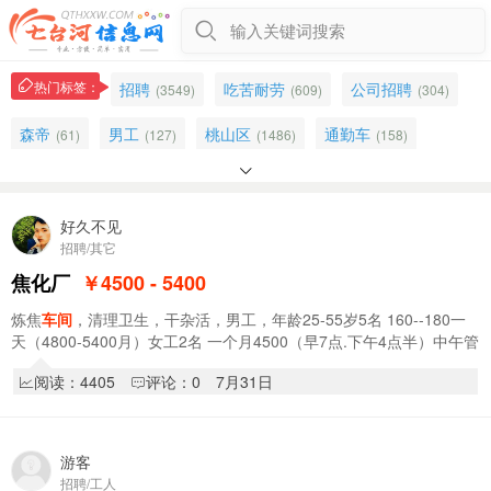
输入关键词搜索
热门标签：
招聘
吃苦耐劳
公司招聘
(3549)
(609)
(304)
森帝
男工
桃山区
通勤车
(61)
(127)
(1486)
(158)

食堂
打包
普工
五险
(253)
(152)
(31)
(169)
办公室
主机
砖厂
计件
好久不见
(220)
(15)
(36)
(204)
招聘/其它
加工
叉车司机
业务
工人
(75)
(29)
(212)
(348)
焦化厂
￥4500 - 5400
男女不限
新兴区
通勤
组装
(670)
(314)
(112)
(41)
炼焦
车间
，清理卫生，干杂活，男工，年龄25-55岁5名 160--180一
天（4800-5400月）女工2名 一个月4500（早7点.下午4点半）中午管
医疗
电工
长期稳定
维修
(29)
(129)
(453)
(268)
饭
阅读：4405
评论：0
7月31日
空调
零活
木工
(597)
(161)
(75)
游客
招聘/工人