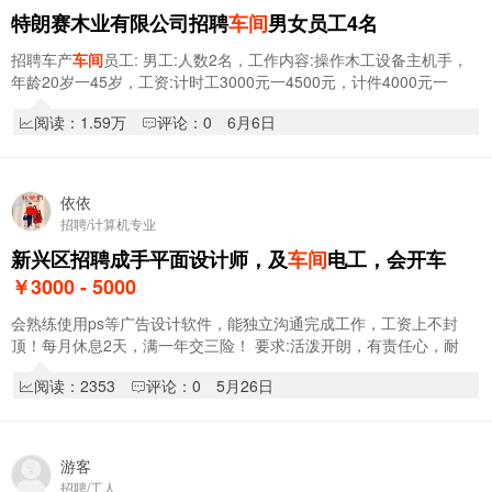
特朗赛木业有限公司招聘
车间
男女员工4名
招聘车产
车间
员工: 男工:人数2名，工作内容:操作木工设备主机手，
年龄20岁一45岁，工资:计时工3000元一4500元，计件4000元一
5500元。 女工:人数2名，工作内容:
车间
打…
阅读：1.59万
评论：0
6月6日
依依
招聘/计算机专业
新兴区招聘成手平面设计师，及
车间
电工，会开车
￥3000 - 5000
会熟练使用ps等广告设计软件，能独立沟通完成工作，工资上不封
顶！每月休息2天，满一年交三险！ 要求:活泼开朗，有责任心，耐
心，细心，有相关工作经验认同公司价值观，…
阅读：2353
评论：0
5月26日
游客
招聘/工人