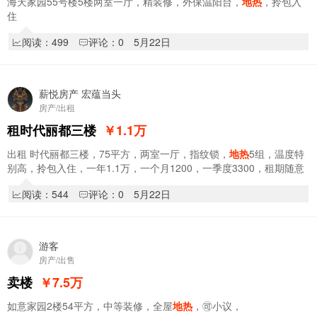
海天家园55号楼5楼两室一厅，精装修，外保温阳台，
地热
，拎包入
住
阅读：499
评论：0
5月22日
薪悦房产 宏蕴当头
房产/出租
租时代丽都三楼
￥1.1
万
出租 时代丽都三楼，75平方，两室一厅，指纹锁，
地热
5组，温度特
别高，拎包入住，一年1.1万，一个月1200，一季度3300，租期随意
编号5-11689 ​电话:15946444084
阅读：544
评论：0
5月22日
游客
房产/出售
卖楼
￥7.5
万
如意家园2楼54平方，中等装修，全屋
地热
，🉑小议，