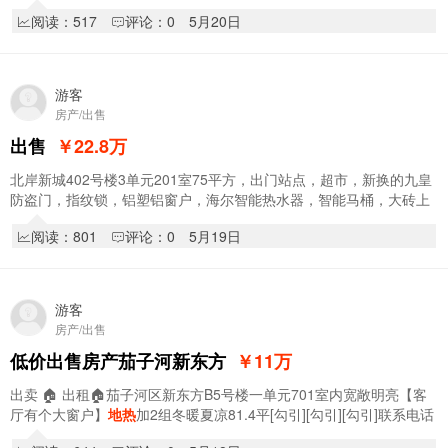
阅读：517
评论：0
5月20日
游客
房产/出售
出售
￥22.8
万
北岸新城402号楼3单元201室75平方，出门站点，超市，新换的九皇
防盗门，指纹锁，铝塑铝窗户，海尔智能热水器，智能马桶，大砖上
墙，全屋
地热
，室内有床，沙发，洗衣机，售价…
阅读：801
评论：0
5月19日
游客
房产/出售
低价出售房产茄子河新东方
￥11
万
出卖 🏠 出租🏠茄子河区新东方B5号楼一单元701室内宽敞明亮【客
厅有个大窗户】
地热
加2组冬暖夏凉81.4平[勾引][勾引][勾引]联系电话
13946518035微信同步[握手][握手]