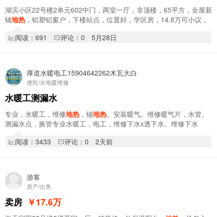
湖滨小区22号楼2单元602中门，两室一厅，非顶楼，65平方，全屋新
铺
地热
，铝塑铝窗户，下楼站点，位置好，学区房，14.8万可小议，
随时看房，电话☎️13846418828
阅读：691
评论：0
5月28日
厚道水暖电工15904642262木瓦大白
便民/水电暖维修
水暖工测漏水
专业，水暖工，维修
地热
，铺
地热
。安装暖气。维修暖气片，水管。
测漏水点，换管专业水暖工，电工，维修下水x透下水。维修下水
管。。新旧楼水电改造，厚道水暖工电工，微信同…
阅读：3433
评论：0
2天前
游客
房产/出售
卖房
￥17.6
万