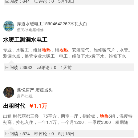
阅读：644
评论：0
5月18日
厚道水暖电工15904642262木瓦大白
便民/水电暖维修
水暖工测漏水电工
专业，水暖工，维修
地热
，铺
地热
。安装暖气。维修暖气片，水管。
测漏水点，换管专业水暖工，电工，维修下水x透下水。维修下水
管。。新旧楼水电改造，厚道水暖工电工，微信同…
阅读：3982
评论：0
1天前
薪悦房产 宏蕴当头
房产/出租
出租时代
￥1.1
万
出租 时代丽都三楼，75平方，两室一厅，指纹锁，
地热
5组，温度特
别高，拎包入住，一年1.1万，一个月1200，一季度3300，租期随
意。编号11689 ​电话:15946444084
阅读：574
评论：0
5月15日