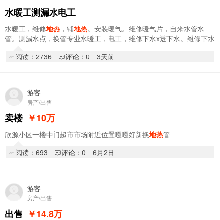
水暖工测漏水电工
水暖工，维修
地热
，铺
地热
。安装暖气。维修暖气片，自来水管水
管。测漏水点，换管专业水暖工，电工，维修下水x透下水。维修下水
管。。新旧楼水电改造，厚道水暖工电工，微信…
阅读：2736
评论：0
3天前
游客
房产/出售
卖楼
￥10
万
欣源小区一楼中门超市市场附近位置嘎嘎好新换
地热
管
阅读：693
评论：0
6月2日
游客
房产/出售
出售
￥14.8
万