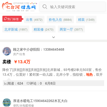
输入关键词搜索
热门标签：
出售
拎包入住
精装
(4972)
(8884)
(1349)
北岸新城
精装修
两室一厅
(1997)
(2470)
(3977)

新装修
北岸
两室
卖楼
(1014)
(1690)
(1059)
(2790)
煤气
装修
指纹锁
家电
(201)
顾之家中介@阳阳：13384645468
(1864)
(109)
(1027)
房产/出售
七星花园
下水
中门
防盗门
(979)
(303)
(854)
(72)
卖楼
￥13.4
万
学区房
门窗
马桶
家电齐全
(1430)
(131)
(91)
(781)
降价了[庆祝][庆祝][庆祝][庆祝]北岸新城，93号楼2单元503室，售价
13.4万，位置好！紧邻第一幼儿园，北岸小学，指纹锁，
地热
，双开
洗衣机
冰箱
电视
二楼
(1032)
(879)
(417)
(1119)
门冰箱，空调，洗衣机，沙发，床，茶几都…
阅读：624
评论：0
6月8日
欣源小区
一楼
顶楼
(1367)
(1162)
(860)
三室一厅
(1320)
厚道水暖电工15904642262木瓦大白
便民/水电暖维修