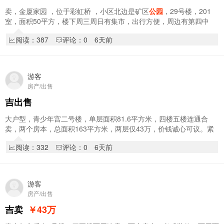
卖，金厦家园 ，位于彩虹桥 ，小区北边是矿区
公园
，29号楼，201
室，面积50平方，楼下周三周日有集市，出行方便，周边有第四中
学，局高中，毛坯房，诚信买价格可小议。
阅读：387
评论：0
6天前
游客
房产/出售
吉出售
大户型，青少年宫二号楼，单层面积81.6平方米，四楼五楼连通合
卖，两个房本，总面积163平方米，两层仅43万，价钱诚心可议。紧
临仙洞山
公园
，逸夫中学学区房，中心幼儿园七小…
阅读：332
评论：0
6天前
游客
房产/出售
吉卖
￥43
万