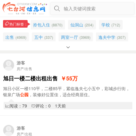
输入关键词搜索
热门标签：
拎包入住
仙洞山
学校
(8870)
(204)
(712)
出售
五中
两室一厅
逸夫中学
(4969)
(337)
(3969)
(307)

精装修
装修
出租
北岸新城
(2466)
(1859)
(3378)
(1997)
早市
学区房
万宝小区
步行街
(648)
游客
(1429)
(956)
(1129)
房产/出售
北岸
大商
超市
三室一厅
(1690)
(588)
(838)
(1320)
旭日一楼二楼出租出售
￥55
万
五楼
青少年宫
五小
家电
(1138)
(41)
(308)
(1025)
旭日小区一楼110平，二楼85平，紧临逸夫七小五中，彩城步行街，
银泉广场
公园
，装修好位置佳，适合经商居住。
洗衣机
局高
吉售
二楼
(1028)
(448)
(590)
(1118)
阅读：79
评论：0
1天前
年租
幼儿园
冰箱
(1624)
(508)
(875)
游客
房产/出租