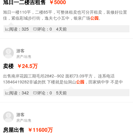
旭日一二楼吉租售
￥5000
旭日一楼110平，二楼85平，可整体租卖也可分开租卖，装修好位置
佳，紧临彩城步行街，逸夫七小五中，银泉广场
公园
。
阅读：325
评论：0
4天前
游客
房产/出售
卖楼
￥24.5
万
出售南岸花园三期毛坯28#2--902 面积73.09平方， 连系电话
13846419282非诚勿扰 下楼就是仙洞山
公园
，田家炳中学 不是中
介，自家房源，一手房直接过户不需要任何费用
阅读：342
评论：0
5天前
游客
房产/出售
房屋出售
￥11600
万