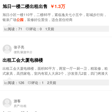
旭日一楼二楼出租出售
￥1.3
万
旭日小区一楼110平，二楼85平，紧临逸夫七小五中，彩城步行街，
银泉广场
公园
，装修好位置佳，适合居住经商
阅读：71
评论：0
1天前
张子亮
便民/家政中介
出租工会大厦电梯楼
出租工会大厦电梯楼，面积80平方，两室一厅一厨一卫，精装修，欧
式家具，高挡家电，室内有双人大床2个，沙发茶几2套，四门烤漆大
衣柜1个，电视机电视柜，化妆台和角柜，办公…
阅读：126
评论：1
2天前
游客
房产/出租