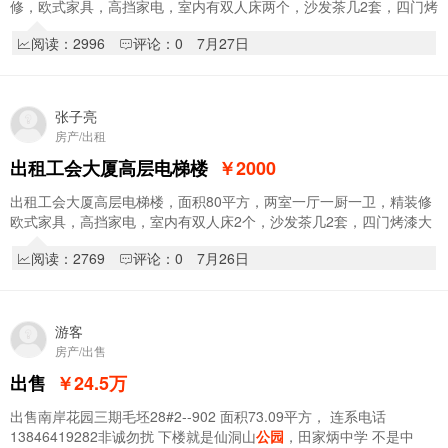
修，欧式家具，高挡家电，室内有双人床两个，沙发茶几2套，四门烤
漆大衣柜1个，电视机电视柜，化妆台和角柜，…
阅读：2996
评论：0
7月27日
张子亮
房产/出租
出租工会大厦高层电梯楼
￥2000
出租工会大厦高层电梯楼，面积80平方，两室一厅一厨一卫，精装修
欧式家具，高挡家电，室内有双人床2个，沙发茶几2套，四门烤漆大
衣柜，电视机电视柜，化妆台和角柜，办公桌…
阅读：2769
评论：0
7月26日
游客
房产/出售
出售
￥24.5
万
出售南岸花园三期毛坯28#2--902 面积73.09平方， 连系电话
13846419282非诚勿扰 下楼就是仙洞山
公园
，田家炳中学 不是中