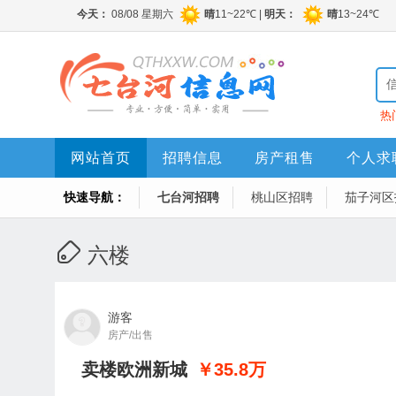
热
网站首页
招聘信息
房产租售
个人求
快速导航：
七台河招聘
桃山区招聘
茄子河区
六楼
游客
房产/出售
卖楼欧洲新城
￥35.8
万