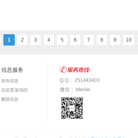
1
2
3
4
5
6
7
8
9
10
信息服务
Q Q： 251443403
发布信息
微信： kfenlei
信息置顶/加红
删除信息