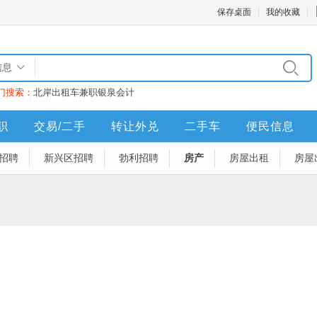
保存桌面
我的收藏
信息
门搜索：
北岸
出租车
兼职
银泉
会计
职
交易/二手
转让外兑
二手车
便民信息
招聘
新兴区招聘
勃利招聘
房产
房屋出租
房屋