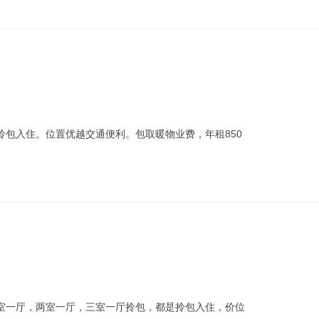
拎包入住。位置优越交通便利。包取暖物业费，年租850
室一厅，两室一厅，三室一厅拎包，都是拎包入住，价位