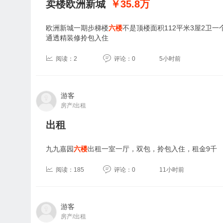
卖楼欧洲新城
￥35.8
万
欧洲新城一期步梯楼
六楼
不是顶楼面积112平米3屋2卫
通透精装修拎包入住
阅读：2
评论：0
5小时前
游客
房产/出租
出租
九九嘉园
六楼
出租一室一厅，双包，拎包入住，租金9千
阅读：185
评论：0
11小时前
游客
房产/出租