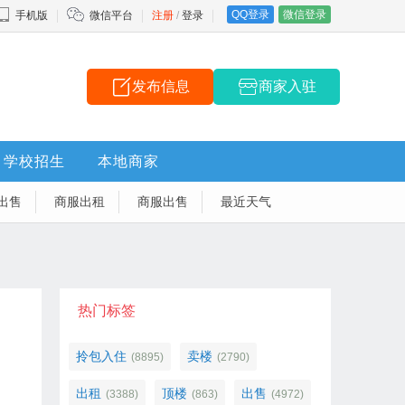
QQ登录
微信登录
手机版
微信平台
注册
/
登录
发布信息
商家入驻
学校招生
本地商家
出售
商服出租
商服出售
最近天气
热门标签
拎包入住
卖楼
(8895)
(2790)
出租
顶楼
出售
(3388)
(863)
(4972)