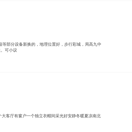
箱等部分设备新换的，地理位置好，步行彩城，局高九中
住。可小议
一个大客厅有窗户一个独立衣帽间采光好安静冬暖夏凉南北