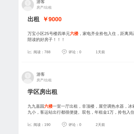
游客
房产/出租
出租
￥9000
万宝小区25号楼四单元
六楼
，家电齐全拎包入住，距离局
陪读的好房子！！！
阅读：788
评论：0
1天前
游客
房产/出租
学区房出租
九九嘉园
六楼
一室一厅出租，非顶楼，屋空调热水器，冰
九小，客运站出行都很便捷。双包，年租金1万，拎包入
阅读：190
评论：0
2天前