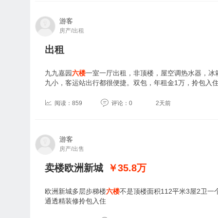
游客
房产/出租
出租
九九嘉园
六楼
一室一厅出租，非顶楼，屋空调热水器，冰
九小，客运站出行都很便捷。双包，年租金1万，拎包入
阅读：859
评论：0
2天前
游客
房产/出售
卖楼欧洲新城
￥35.8
万
欧洲新城多层步梯楼
六楼
不是顶楼面积112平米3屋2卫
通透精装修拎包入住