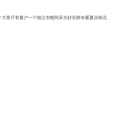
一个大客厅有窗户一个独立衣帽间采光好安静冬暖夏凉南北