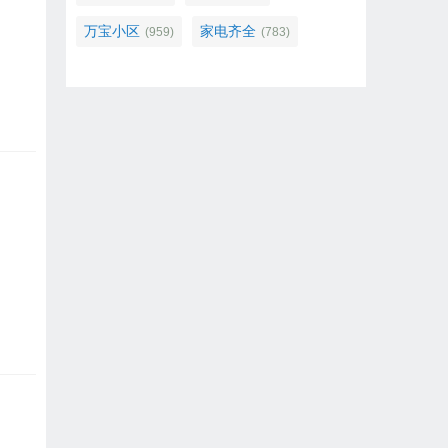
万宝小区
家电齐全
(959)
(783)