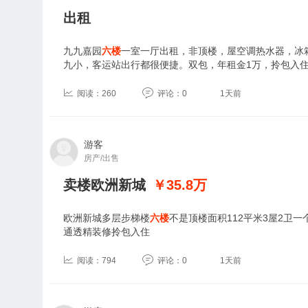
出租
九九嘉园
六楼
一室一厅出租，非顶楼，屋空调热水器，冰
九小，客运站出行都很便捷。双包，年租金1万，拎包入
阅读：260
评论：0
1天前
游客
房产/出售
卖楼欧洲新城
￥35.8
万
欧洲新城多层步梯楼
六楼
不是顶楼面积112平米3屋2卫
通透精装修拎包入住
阅读：794
评论：0
1天前