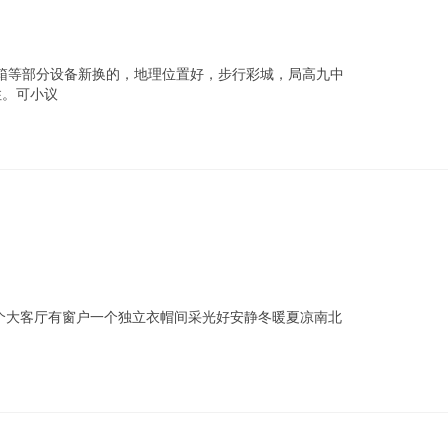
箱等部分设备新换的，地理位置好，步行彩城，局高九中
住。可小议
一个大客厅有窗户一个独立衣帽间采光好安静冬暖夏凉南北