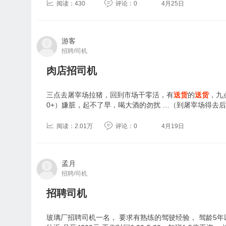
阅读：430
评论：0
4月25日
游客
招聘/司机
肉店招司机
三点去屠宰场拉猪，回到市场干零活，有
送货
的
送货
，九
0+）嫌脏，起不了早，喝大酒的勿扰 …（到屠宰场得去
阅读：2.01万
评论：0
4月19日
孟月
招聘/司机
招聘司机
玻璃厂招聘司机一名， 要求有熟练的驾驶经验， 驾龄5年以