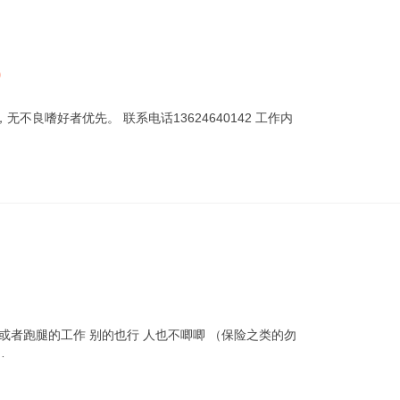
0
良嗜好者优先。 联系电话13624640142 工作内
或者跑腿的工作 别的也行 人也不唧唧 （保险之类的勿
…