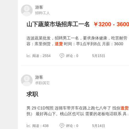
游客
招聘/工人
山下蔬菜市场招库工一名
￥3200 - 360
连波蔬菜批发，招聘男工一名，要求身体健康，吃苦耐劳，无不
容：库里倒货，
送货
时间：早1点半到8点 月薪：3600
阅读：2554
评论：0
5月15日
游客
求职/其它
求职
男 29 C1D驾照 连骑车带开车在路上跑七八年了 找份
送货
扰） 最好再山下。桃山区也可以 需要的老板电话联系 具
阅读：438
评论：0
5月14日