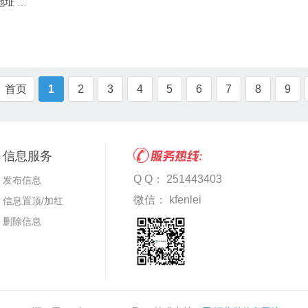
地址 …
首页
1
2
3
4
5
6
7
8
9
信息服务
Q Q： 251443403
发布信息
微信： kfenlei
信息置顶/加红
删除信息