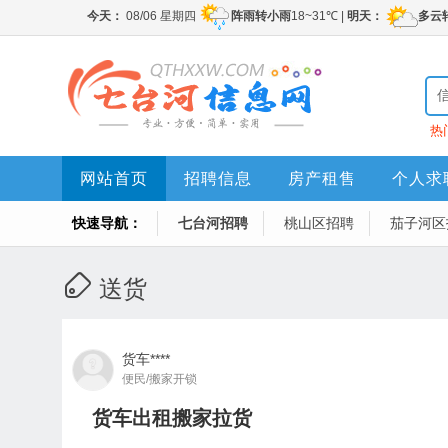
热
网站首页
招聘信息
房产租售
个人求
快速导航：
七台河招聘
桃山区招聘
茄子河区
送货
货车****
便民/搬家开锁
货车出租搬家拉货