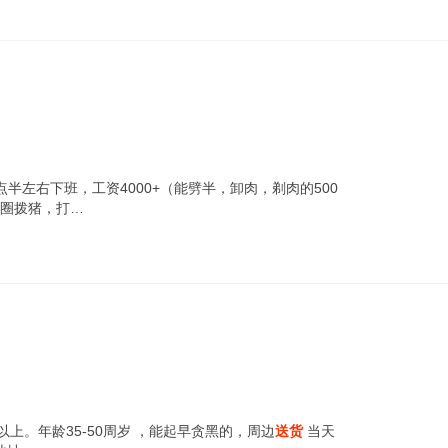
点半左右下班，工资4000+（能劈半，卸肉，剃肉的500
后圈拨猪，打…
上。年龄35-50周岁 ，能起早贪黑的，周边
送货
当天