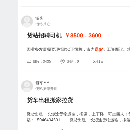
游客
招聘/其它
货站招聘司机
￥3500 - 3600
因业务发展需要现招聘C证司机，市内
送货
，工资面议。
阅读：3435
评论：0
5月1日
货车****
便民/搬家开锁
货车出租搬家拉货
微货出租：长短途货物运输，搬运，上下楼，可坐四人！
话：15046404601…… 微货出租：长短途货物运输，