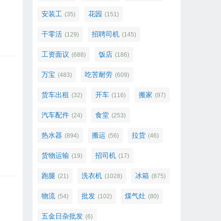
安装工
花园
(35)
(151)
干零活
招聘司机
(129)
(145)
工资面议
饭店
(688)
(186)
万宝
吃苦耐劳
(483)
(609)
货车出租
开车
搬家
(32)
(116)
(97)
汽车配件
食堂
(24)
(253)
热水器
搬运
拉货
(894)
(56)
(46)
货物运输
招司机
(19)
(17)
跑腿
洗衣机
冰箱
(21)
(1028)
(875)
物流
批发
煤气灶
(54)
(102)
(80)
五金日杂批发
(6)