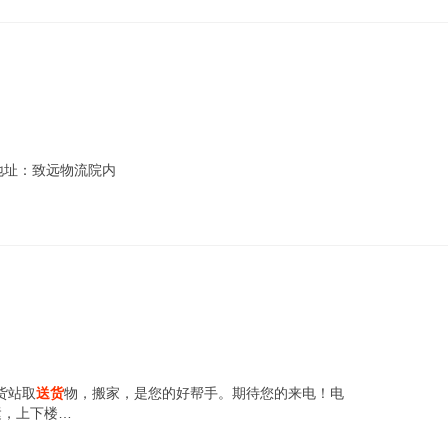
地址：致远物流院内
货站取
送货
物，搬家，是您的好帮手。期待您的来电！电
搬运，上下楼…