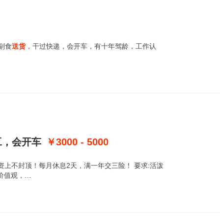
副食
送货
，干过快递，会开车，有十年驾龄，工作认
工，会开车
￥3000 - 5000
资上不封顶！每月休息2天，满一年交三险！ 要求:活泼
价值观，…