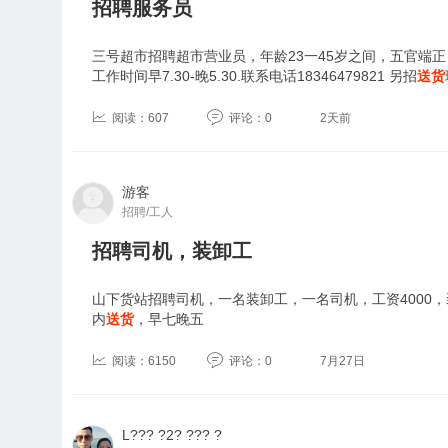
招聘服务员
三号超市招聘超市营业员，年龄23一45岁之间，五官端
工作时间早7.30-晚5.30.联系电话18346479821 另招
送货
阅读：607
评论：0
2天前
游客
招聘/工人
招聘司机，装卸工
山下货站招聘司机，一名装卸工，一名司机，工资4000，
内
送货
，早七晚五
阅读：6150
评论：0
7月27日
L??? ?2? ??? ?