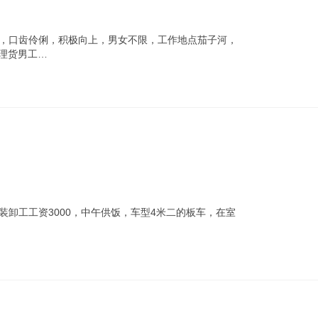
正，口齿伶俐，积极向上，男女不限，工作地点茄子河，
理货男工…
装卸工工资3000，中午供饭，车型4米二的板车，在室