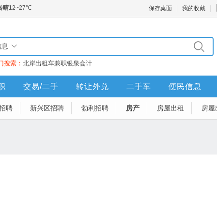
保存桌面
我的收藏
信息
门搜索：
北岸
出租车
兼职
银泉
会计
职
交易/二手
转让外兑
二手车
便民信息
招聘
新兴区招聘
勃利招聘
房产
房屋出租
房屋