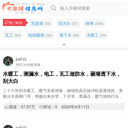
输入关键词搜索
热门标签：
乳胶漆
刮大白
师傅
(52)
(57)
(334)
瓦工
电镐砸墙
透下水
水暖工
(60)
(36)
(84)
(39)

老师
热水器
水暖电工
暖气维修
(195)
(903)
(22)
(9)
透地热
专业刮大白刷乳胶漆
木工
just'白
(71)
(4)
(75)
便民/水电暖维修
维修
家装
电焊
装修
(268)
(101)
(36)
(1874)
水暖工，测漏水，电工，瓦工做防水，砸墙透下水，
刮大白
专业刮大白
(8)
二十六年的水暖工，暖气安装维修，铺地热高压脉冲机器透地热，更
换分水器阀门等，维修自来水管，下水管，查漏点，暖气地热打压，
洁具安装维修等，专业电工，新旧楼电工改造…
阅读：57.87万
评论：0
2020年4月11日
just'白