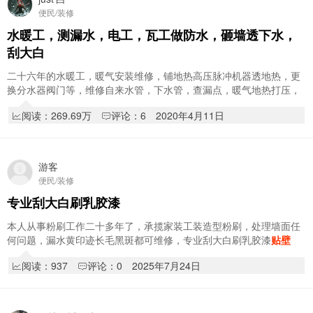
便民/装修
水暖工，测漏水，电工，瓦工做防水，砸墙透下水，
刮大白
二十六年的水暖工，暖气安装维修，铺地热高压脉冲机器透地热，更
换分水器阀门等，维修自来水管，下水管，查漏点，暖气地热打压，
洁具安装维修等，专业电工，新旧楼电工改造…
阅读：269.69万
评论：6
2020年4月11日
游客
便民/装修
专业刮大白刷乳胶漆
本人从事粉刷工作二十多年了，承揽家装工装造型粉刷，处理墙面任
何问题，漏水黄印迹长毛黑斑都可维修，专业刮大白刷乳胶漆
贴壁
纸
，干活精细价格合理，不满意不收费
阅读：937
评论：0
2025年7月24日