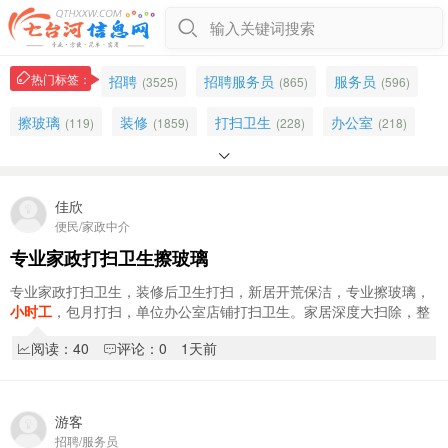
输入关键词搜索
热门标签：
招聘
招聘服务员
服务员
(3525)
(865)
(596)
擦玻璃
装修
打扫卫生
办公室
(119)
(1859)
(228)
(218)

店铺
工资面议
烧烤店招聘
(168)
(687)
(162)
家政保洁
别墅
保洁
后厨
佳欣
(76)
(53)
(136)
(255)
便民/家政中介
老双华
刷碗
桃山区
快餐
(24)
(103)
(1479)
(80)
专业家政打扫卫生擦玻璃
景丰家园
二转盘
兼职
钟点工
(123)
(139)
(236)
(197)
专业家政打扫卫生，装修后卫生打扫，新居开荒保洁，专业擦玻璃，
小时工
，包月打扫，单位办公室店铺打扫卫生。家居深度大扫除，整
假期工
景丰
大学
求职
(133)
(86)
(476)
(435)
理收纳。干活干净利索，十余年的保洁经验，…
阅读：40
评论：0
1天前
吃苦耐劳
北岸
诚聘
半天
(609)
(1690)
(295)
(198)
游客
招聘/服务员