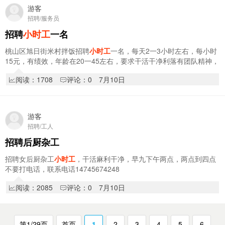
游客
招聘/服务员
招聘
小时工
一名
桃山区旭日街米村拌饭招聘
小时工
一名，每天2一3小时左右，每小时
15元，有绩效，年龄在20一45左右，要求干活干净利落有团队精神，
服从领导安排每月10号开支，需要七台河市的…
阅读：1708
评论：0
7月10日
游客
招聘/工人
招聘后厨杂工
招聘女后厨杂工
小时工
，干活麻利干净，早九下午两点，两点到四点
不要打电话，联系电话14745674248
阅读：2085
评论：0
7月10日
第1/29页
首页
1
2
3
4
5
6