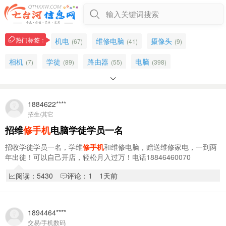
输入关键词搜索
热门标签：
机电
维修电脑
摄像头
(67)
(41)
(9)
相机
学徒
路由器
电脑
(7)
(89)
(55)
(398)

笔记本电脑
电脑维修
手机维修
收售
(14)
(25)
(4)
(6)
维修家电
平板
学员
维修
1884622****
(10)
(6)
(75)
(268)
招生/其它
二手手机
(3)
招维
修手机
电脑学徒学员一名
招收学徒学员一名，学维
修手机
和维修电脑，赠送维修家电，一到两
年出徒！可以自己开店，轻松月入过万！电话18846460070
阅读：5430
评论：1
1天前
1894464****
交易/手机数码