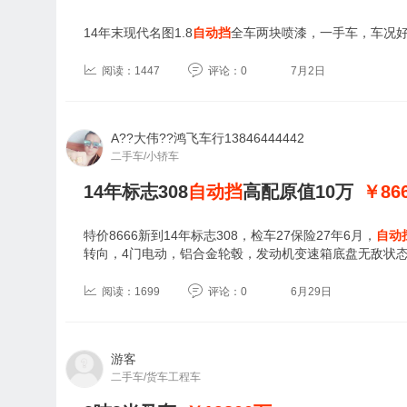
14年末现代名图1.8
自动挡
全车两块喷漆，一手车，车况
阅读：1447
评论：0
7月2日
A??大伟??鸿飞车行13846444442
二手车/小轿车
14年标志308
自动挡
高配原值10万
￥86
特价8666新到14年标志308，检车27保险27年6月，
自动
转向，4门电动，铝合金轮毂，发动机变速箱底盘无敌状
阅读：1699
评论：0
6月29日
游客
二手车/货车工程车