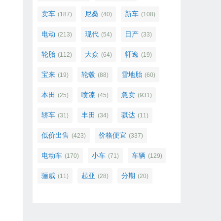
卖车
尼桑
新车
(187)
(40)
(108)
电动
现代
日产
(213)
(54)
(33)
轮胎
大众
轩逸
(112)
(64)
(19)
宝来
轮毂
雪地胎
(19)
(88)
(60)
本田
喷漆
急卖
(25)
(45)
(931)
轿车
丰田
骐达
(31)
(34)
(11)
低价出售
价格便宜
(423)
(337)
电动车
小车
车辆
(170)
(71)
(129)
骊威
起亚
分期
(11)
(28)
(20)