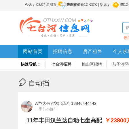
热
网站首页
招聘信息
房产租售
个人求
快速导航：
七台河招聘
桃山区招聘
茄子河区
自动挡
A??大伟??鸿飞车行13846444442
二手车/小轿车
11年丰田汉兰达自动七坐高配
￥23800