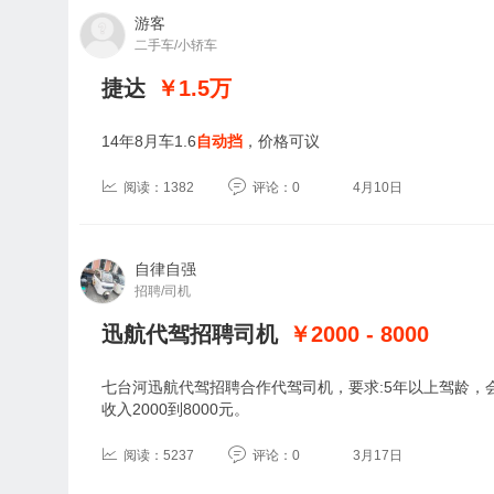
游客
二手车/小轿车
捷达
￥1.5
万
14年8月车1.6
自动挡
，价格可议
阅读：1382
评论：0
4月10日
自律自强
招聘/司机
迅航代驾招聘司机
￥2000 - 8000
七台河迅航代驾招聘合作代驾司机，要求:5年以上驾龄，
收入2000到8000元。
阅读：5237
评论：0
3月17日