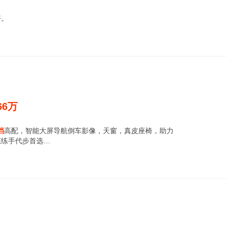
好。
66
万
挡
高配，智能大屏导航倒车影像，天窗，真皮座椅，助力
态练手代步首选…