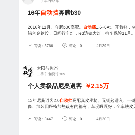
二手车/小轿车
16年
自动挡
奔腾b30
2016年11月。奔腾b30高配。
自动挡
1.6+6At。开着
铝合金轮毂，日间行车灯，led透镜大灯，检车保险11月
阅读：3766
评论：0
4月29日
太阳与你??
二手车/越野车suv
个人卖极品尼桑逍客
￥2.15
万
13年尼桑逍客2.0
自动挡
高配真皮座椅、无钥匙进入、一键
像、加装四座椅加热该有的都有，车况嘎嘎好，全车铁皮
阅读：3447
评论：0
4月20日