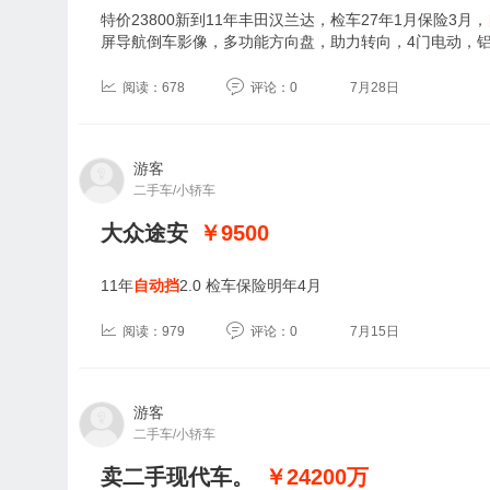
特价23800新到11年丰田汉兰达，检车27年1月保险3月，
屏导航倒车影像，多功能方向盘，助力转向，4门电动，
阅读：678
评论：0
7月28日
游客
二手车/小轿车
大众途安
￥9500
11年
自动挡
2.0 检车保险明年4月
阅读：979
评论：0
7月15日
游客
二手车/小轿车
卖二手现代车。
￥24200
万