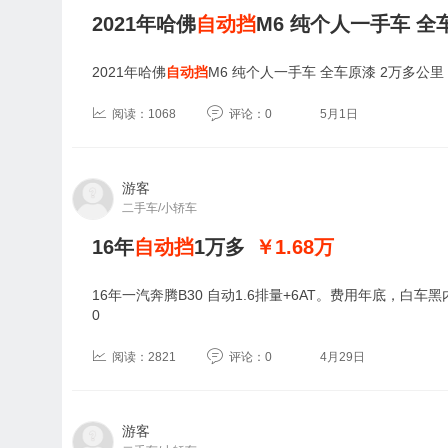
2021年哈佛
自动挡
M6 纯个人一手车 全
2021年哈佛
自动挡
M6 纯个人一手车 全车原漆 2万多公
阅读：1068
评论：0
5月1日
游客
二手车/小轿车
16年
自动挡
1万多
￥1.68
万
16年一汽奔腾B30 自动1.6排量+6AT。费用年底，白车黑内
0
阅读：2821
评论：0
4月29日
游客