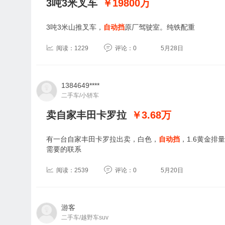
3吨3米叉车
￥19800
万
3吨3米山推叉车，
自动挡
原厂驾驶室。纯铁配重
阅读：1229
评论：0
5月28日
1384649****
二手车/小轿车
卖自家丰田卡罗拉
￥3.68
万
有一台自家丰田卡罗拉出卖，白色，
自动挡
，1.6黄金排
需要的联系
阅读：2539
评论：0
5月20日
游客
二手车/越野车suv