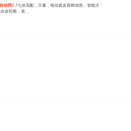
自动挡
2.7七坐高配，天窗，电动真皮座椅加热，智能大
铝合金轮毂，发…