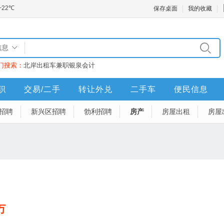
保存桌面
我的收藏
信息
门搜索：
北岸
出租车
兼职
银泉
会计
职
交易/二手
转让外兑
二手车
便民信息
招聘
新兴区招聘
勃利招聘
房产
房屋出租
房屋
万