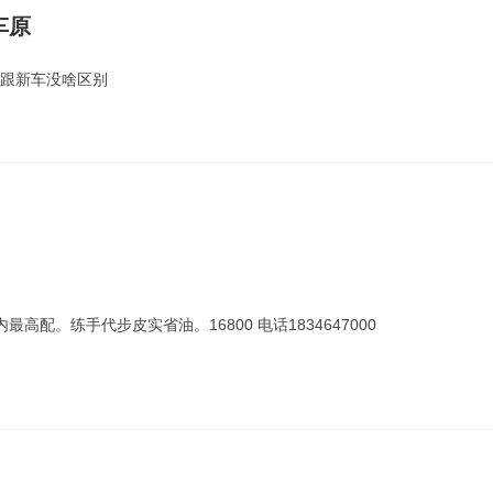
车原
里 跟新车没啥区别
最高配。练手代步皮实省油。16800 电话1834647000