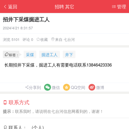
返回
招聘 其它
管理
招井下采煤掘进工人
2024/4/21 8:31:57
浏览 5101
评论 0
收藏
来自 七台河
采煤
掘进工人
井下
标签：
长期招井下采煤，掘进工人有需要电话联系13846423336
分享到
微信
QQ空间
微博
联系方式
提示：
联系我时，请说明在七台河信息网看到的，谢谢！
联系人：
(个人)