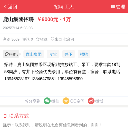
返回
招聘 工人
管理
鹿山集团招聘
￥8000元 - 1万
2025/7/14 6:23:08
浏览 3609
评论 0
收藏
来自 七台河
鹿山集团
食堂
井下
招聘
标签：
招聘：鹿山集团抽采区现招聘抽放钻工、泵工，要求年龄18到
58周岁，有井下经验优先录用，单位有食堂，宿舍，联系电话
13946528197-13846479851-13945596690
分享到
微信
QQ空间
微博
联系方式
提示：
联系我时，请说明在七台河信息网看到的，谢谢！