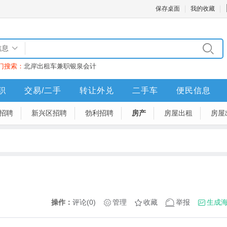
保存桌面
我的收藏
信息
门搜索：
北岸
出租车
兼职
银泉
会计
职
交易/二手
转让外兑
二手车
便民信息
招聘
新兴区招聘
勃利招聘
房产
房屋出租
房屋
操作：
评论(0)
管理
收藏
举报
生成