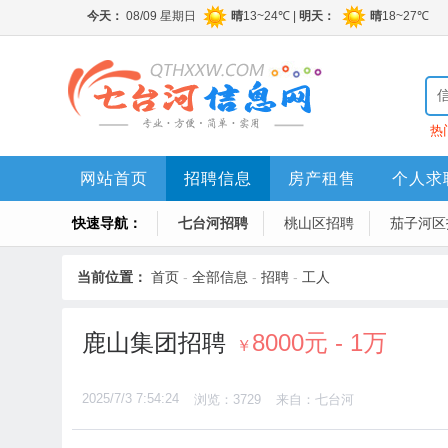
热
网站首页
招聘信息
房产租售
个人求
快速导航：
七台河招聘
桃山区招聘
茄子河区
当前位置：
首页
-
全部信息
-
招聘
-
工人
鹿山集团招聘
8000元 - 1万
￥
2025/7/3 7:54:24
浏览：3729
来自：七台河