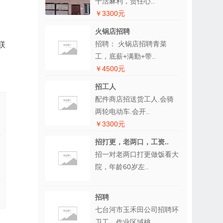
干活麻利，责任心..
￥3300元
火锅店招聘
招聘： 火锅店招聘青菜
联
工，底薪+满勤+带..
￥4500元
招工人
配件商店招送货工人.会骑
两轮电动车.会开..
￥3300元
招打更，老两口，工资..
招一对老两口打更做饭看大
院，年龄60岁左..
招聘
七台河市玉禾田公司招聘环
卫工。作业区域桃..