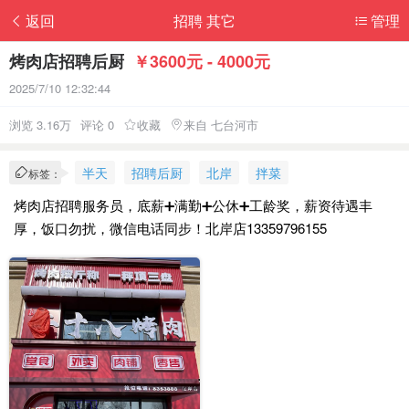
返回
招聘 其它
管理
烤肉店招聘后厨
￥3600元 - 4000元
2025/7/10 12:32:44
浏览 3.16万
评论 0
收藏
来自 七台河市
半天
招聘后厨
北岸
拌菜
标签：
烤肉店招聘服务员，底薪➕满勤➕公休➕工龄奖，薪资待遇丰
厚，饭口勿扰，微信电话同步！北岸店13359796155