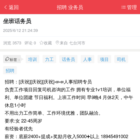
返回
招聘 业务员
管理
坐班话务员
2025/6/12 21:24:39
浏览 3573
评论 0
收藏
来自 七台河市
培训
力工
话务员
人事
项目
司机
标签：
招聘
招聘：[庆祝][庆祝][庆祝]📣📣人事招聘专员
负责工作项目回复司机咨询的工作 拥有专业1v1培训，单位福
利、单位团建 节日福利。上班工作时间 早9晚4 月休2天，中午
休息1小时
不用出力工作简单、工作环境优雅，团队融洽。
要求:女 22-45周岁
有经验者优先
薪资：底薪2400+提成+奖励月收入5000➕以上 18945491002