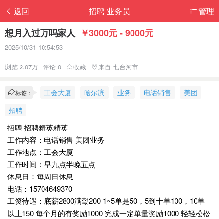
返回
招聘 业务员
管理
想月入过万吗家人
￥3000元 - 9000元
2025/10/31 10:54:53
浏览 2.07万
评论 0
收藏
来自 七台河市
工会大厦
哈尔滨
业务
电话销售
美团
标签：
招聘
招聘 招聘精英精英
工作内容：电话销售 美团业务
工作地点：工会大厦
工作时间：早九点半晚五点
休息日：每周日休息
电话：15704649370
工资待遇：底薪2800满勤200 1~5单是50，5到十单100，10单
以上150 每个月的有奖励1000 完成一定单量奖励1000 轻轻松松