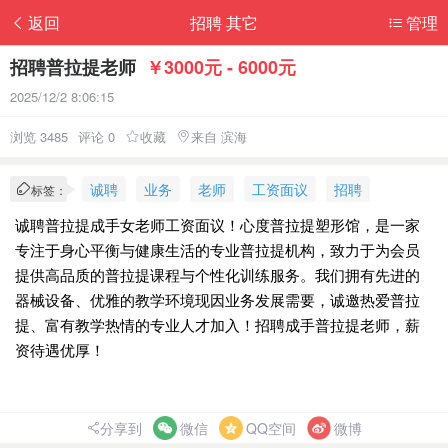
返回
招聘 其它
管理
招聘普拉提老师
￥3000元 - 6000元
2025/12/2 8:06:15
浏览 3485
评论 0
收藏
来自 滨海
诚聘
业务
老师
工资面议
招聘
标签：
诚聘普拉提成手女老师工资面议！心度普拉提塑形馆，是一家
专注于身心平衡与健康生活的专业普拉提机构，致力于为会员
提供高品质的普拉提课程与个性化训练服务。我们拥有先进的
器械设备、优雅的教学环境现因业务发展需要，诚邀热爱普拉
提、富有教学热情的专业人才加入！招聘成手普拉提老师，薪
资待遇优厚！
分享到
微信
QQ空间
微博