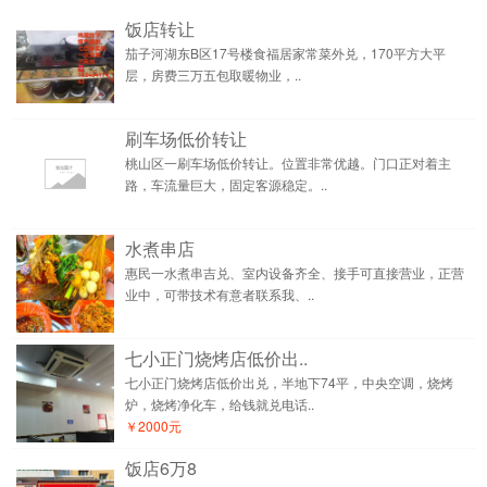
饭店转让
茄子河湖东B区17号楼食福居家常菜外兑，170平方大平
层，房费三万五包取暖物业，..
刷车场低价转让
桃山区一刷车场低价转让。位置非常优越。门口正对着主
路，车流量巨大，固定客源稳定。..
水煮串店
惠民一水煮串吉兑、室内设备齐全、接手可直接营业，正营
业中，可带技术有意者联系我、..
七小正门烧烤店低价出..
七小正门烧烤店低价出兑，半地下74平，中央空调，烧烤
炉，烧烤净化车，给钱就兑电话..
￥2000元
饭店6万8