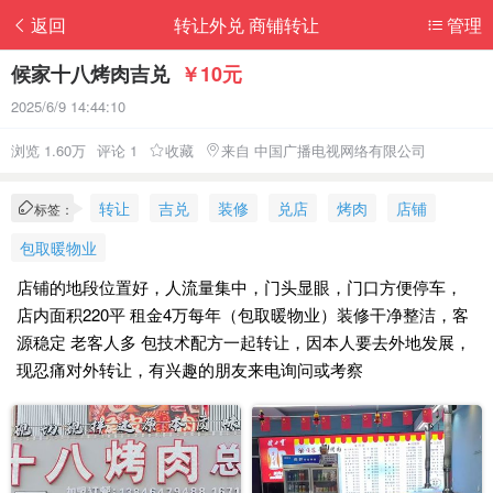
返回
转让外兑 商铺转让
管理
候家十八烤肉吉兑
￥10元
2025/6/9 14:44:10
浏览 1.60万
评论 1
收藏
来自 中国广播电视网络有限公司
转让
吉兑
装修
兑店
烤肉
店铺
标签：
包取暖物业
店铺的地段位置好，人流量集中，门头显眼，门口方便停车，
店内面积220平 租金4万每年（包取暖物业）装修干净整洁，客
源稳定 老客人多 包技术配方一起转让，因本人要去外地发展，
现忍痛对外转让，有兴趣的朋友来电询问或考察