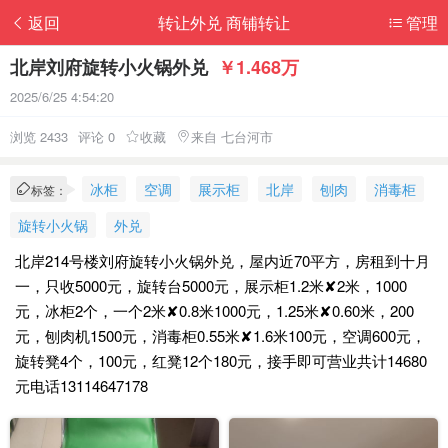
返回
转让外兑 商铺转让
管理
北岸刘府旋转小火锅外兑
￥1.468万
2025/6/25 4:54:20
浏览 2433
评论 0
收藏
来自 七台河市
冰柜
空调
展示柜
北岸
刨肉
消毒柜
标签：
旋转小火锅
外兑
北岸214号楼刘府旋转小火锅外兑，屋内近70平方，房租到十月
一，只收5000元，旋转台5000元，展示柜1.2米✘2米，1000
元，冰柜2个，一个2米✘0.8米1000元，1.25米✘0.60米，200
元，刨肉机1500元，消毒柜0.55米✘1.6米100元，空调600元，
旋转凳4个，100元，红凳12个180元，接手即可营业共计14680
元电话13114647178