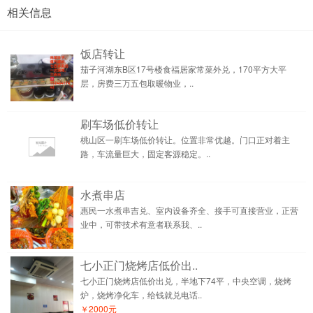
相关信息
饭店转让
茄子河湖东B区17号楼食福居家常菜外兑，170平方大平
层，房费三万五包取暖物业，..
刷车场低价转让
桃山区一刷车场低价转让。位置非常优越。门口正对着主
路，车流量巨大，固定客源稳定。..
水煮串店
惠民一水煮串吉兑、室内设备齐全、接手可直接营业，正营
业中，可带技术有意者联系我、..
七小正门烧烤店低价出..
七小正门烧烤店低价出兑，半地下74平，中央空调，烧烤
炉，烧烤净化车，给钱就兑电话..
￥2000元