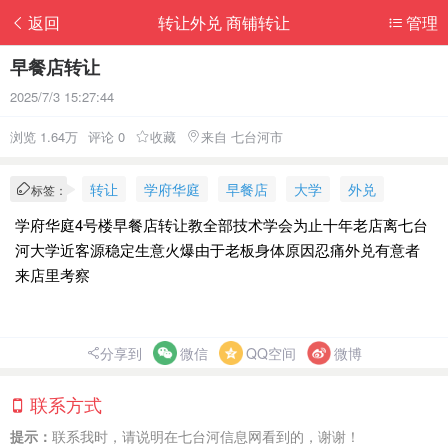
返回
转让外兑 商铺转让
管理
早餐店转让
2025/7/3 15:27:44
浏览 1.64万
评论 0
收藏
来自 七台河市
转让
学府华庭
早餐店
大学
外兑
标签：
学府华庭4号楼早餐店转让教全部技术学会为止十年老店离七台
河大学近客源稳定生意火爆由于老板身体原因忍痛外兑有意者
来店里考察
分享到
微信
QQ空间
微博
联系方式
提示：
联系我时，请说明在七台河信息网看到的，谢谢！