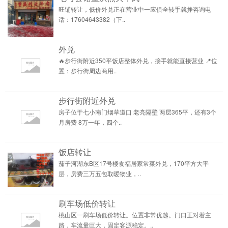
旺铺转让，低价外兑正在营业中一应俱全转手就挣咨询电
话：17604643382（下..
外兑
🔥步行街附近350平饭店整体外兑，接手就能直接营业 📍位
置：步行街周边商用..
步行街附近外兑
房子位于七小南门烟草道口 老亮隔壁 两层365平，还有3个
月房费 8万一年，四个..
饭店转让
茄子河湖东B区17号楼食福居家常菜外兑，170平方大平
层，房费三万五包取暖物业，..
刷车场低价转让
桃山区一刷车场低价转让。位置非常优越。门口正对着主
路，车流量巨大，固定客源稳定。..