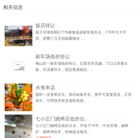
相关信息
饭店转让
茄子河湖东B区17号楼食福居家常菜外兑，170平方大平
层，房费三万五包取暖物业，..
刷车场低价转让
桃山区一刷车场低价转让。位置非常优越。门口正对着主
路，车流量巨大，固定客源稳定。..
水煮串店
惠民一水煮串吉兑、室内设备齐全、接手可直接营业，正营
业中，可带技术有意者联系我、..
七小正门烧烤店低价出..
七小正门烧烤店低价出兑，半地下74平，中央空调，烧烤
炉，烧烤净化车，给钱就兑电话..
￥2000元