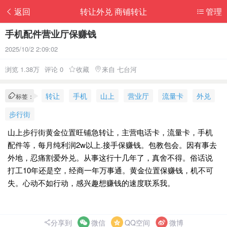
返回
转让外兑 商铺转让
管理
手机配件营业厅保赚钱
2025/10/2 2:09:02
浏览 1.38万
评论 0
收藏
来自 七台河
转让
手机
山上
营业厅
流量卡
外兑
标签：
步行街
山上步行街黄金位置旺铺急转让，主营电话卡，流量卡，手机
配件等，每月纯利润2w以上.接手保赚钱。包教包会。因有事去
外地，忍痛割爱外兑。从事这行十几年了，真舍不得。俗话说
打工10年还是空，经商一年万事通。黄金位置保赚钱，机不可
失。心动不如行动，感兴趣想赚钱的速度联系我。
分享到
微信
QQ空间
微博