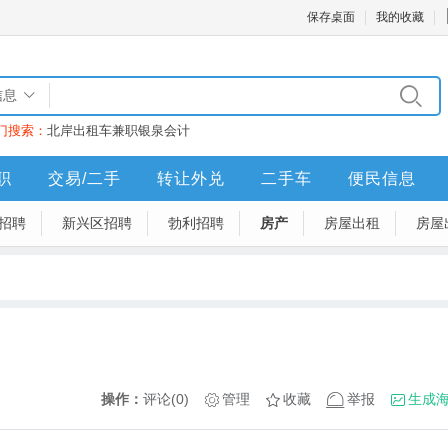
保存桌面
我的收藏
信息
门搜索：
北岸
出租车
兼职
银泉
会计
职
交易/二手
转让外兑
二手车
便民信息
招聘
新兴区招聘
勃利招聘
房产
房屋出租
房屋
操作：
评论(0)
管理
收藏
举报
生成