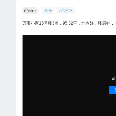
装修
万宝小区
标签：
万宝小区15号楼3楼，95.32平，地点好，楼层好，老
请