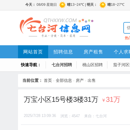
热
网站首页
招聘信息
房产租售
个人求
快速导航：
七台河招聘
桃山区招聘
茄子河区
当前位置：
首页
-
全部信息
-
房产
-
出售
万宝小区15号楼3楼31万
31万
￥
2025/7/28 13:09:36
浏览：4547
来自：七台河