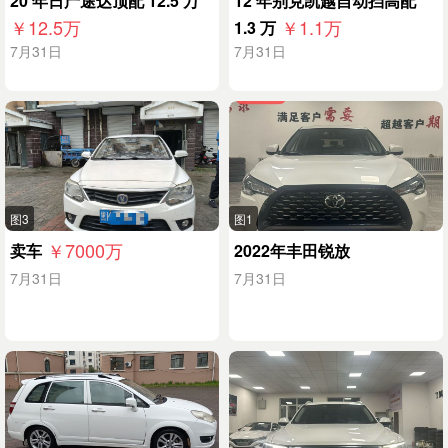
20 年日产途达顶配 12.5 万
12 年别克凯越自动挡高配
￥12.5
万
￥1.1
万
1.3 万
7月31日
7月31日
图3
图1
￥7000
万
卖车
2022年丰田锐放
7月31日
7月31日