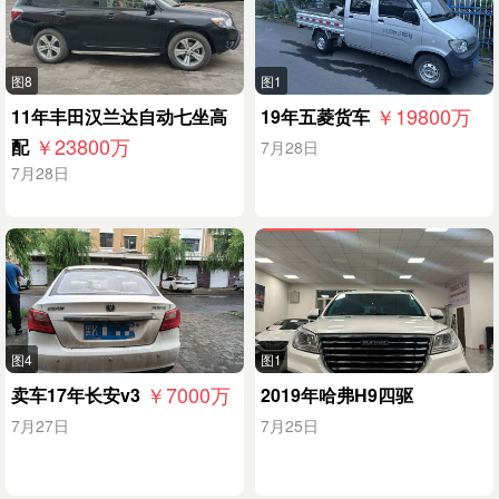
图8
图1
￥19800
万
11年丰田汉兰达自动七坐高
19年五菱货车
￥23800
万
配
7月28日
7月28日
图4
图1
￥7000
万
卖车17年长安v3
2019年哈弗H9四驱
7月27日
7月25日