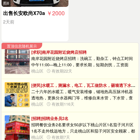
图8
￥2000
出售长安欧尚X70a
2天前
置顶信息随机展示
[求职]南岸花园附近烧烤店招聘
南岸花园附近烧烤店招聘：洗碗工，勤杂工，钟点工时间
中午11:00—晚上11:00，要求长期，短期勿扰，工资面
谈。电话☎️微信同步：14745676939
桃山区
有效期22天
[便民]水暖工，测漏水，电工，瓦工做防水，砸墙透下水，刮大白木工，钻眼。
二十六年的水暖工，暖气安装维修，铺地热高压脉冲机器
透地热，更换分水器阀门等，维修自来水管，下水管，查
漏点，暖气地热打压，洁具安装维修等，专业电工，新旧
桃山区
有效期116天
楼电工改造，查电路故障，电镐砸墙，改一楼独立下水，
出租微型挖掘机，代替人工，水钻钻眼，透下水透坐便地
[招聘]招聘业务员2名
漏，电焊工，专业刮大白刷乳胶漆贴壁布壁纸，木工，瓦
招聘餐饮业务2名要求女50岁以下桃山片区1名茄子河片区
工，室内外做防水，高空房盖、渗漏、彩钢瓦 、做防水，
1名不走外线远地方，只走桃山区和茄子河区安全顾家，都
专业做卫生间免砸砖防水，专业美缝，专业瓷砖，家具，
是80后，欢迎姐妹们加入……地址:桃南市场万利融合调料
桃山区
有效期7天