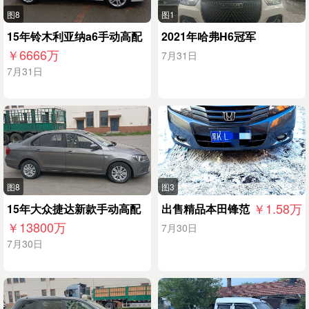
图8
图1
15年铃木利亚纳a6手动高配
2021年哈弗H6冠军
￥6666
万
7月31日
7月31日
图8
图3
￥1.58
万
15年大众捷达新款手动高配
出售精品本田锋范
￥13800
万
7月30日
7月30日