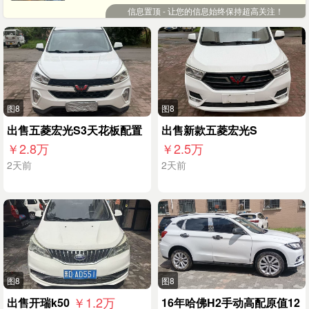
门 ，无缝修补，专业打扫卫生，可以包工包料，本人干活
行15846194009微信同号
信息置顶 - 让您的信息始终保持超高关注！
团队都是以诚信为本，装修一条龙服务，给你创造温馨的
家庭装修，出租微型挖掘机，加个微信备用，
13251649009微信回复不及时打电话。
图8
图8
出售五菱宏光S3天花板配置
出售新款五菱宏光S
￥2.8
万
￥2.5
万
2天前
2天前
图8
图8
￥1.2
万
出售开瑞k50
16年哈佛H2手动高配原值12