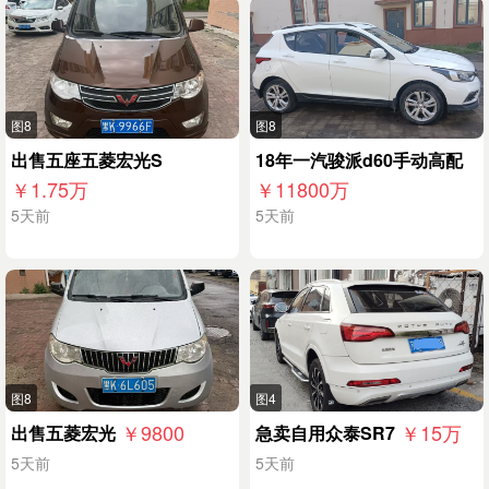
图8
图8
出售五座五菱宏光S
18年一汽骏派d60手动高配
￥1.75
万
￥11800
万
5天前
5天前
图8
图4
￥9800
￥15
万
出售五菱宏光
急卖自用众泰SR7
5天前
5天前