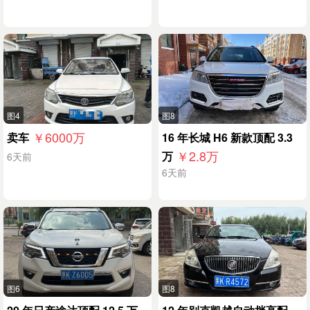
图4
图8
￥6000
万
卖车
16 年长城 H6 新款顶配 3.3
￥2.8
万
万
6天前
6天前
图6
图8