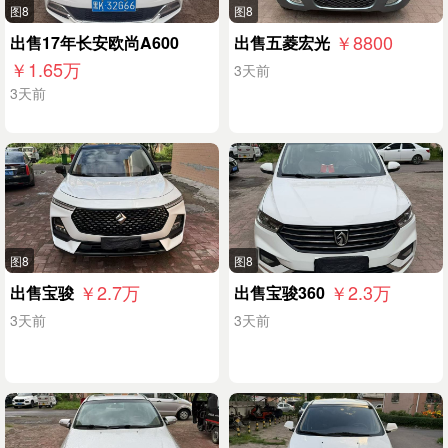
图8
图8
￥8800
出售17年长安欧尚A600
出售五菱宏光
￥1.65
万
3天前
3天前
图8
图8
￥2.7
万
￥2.3
万
出售宝骏
出售宝骏360
3天前
3天前