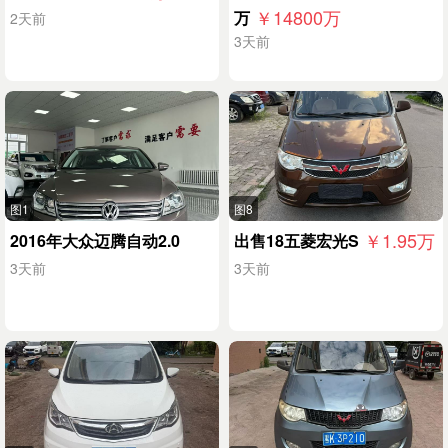
￥14800
万
万
2天前
3天前
图1
图8
￥1.95
万
2016年大众迈腾自动2.0
出售18五菱宏光S
3天前
3天前