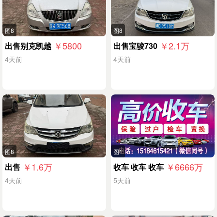
图8
图8
￥5800
￥2.1
万
出售别克凯越
出售宝骏730
4天前
4天前
图8
图1
￥1.6
万
￥6666
万
出售
收车 收车 收车
4天前
5天前