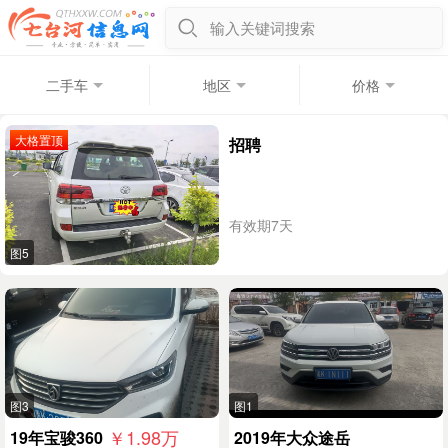
输入关键词搜索
二手车
地区
价格
大格置顶
招聘
有效期7天
图5
图3
图1
￥1.98
万
19年宝骏360
2019年大众途岳