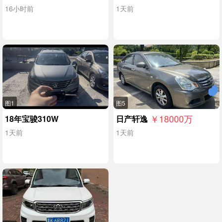
16小时前
1天前
图1
图5
￥18000
万
18年宝骏310W
日产轩逸
1天前
1天前