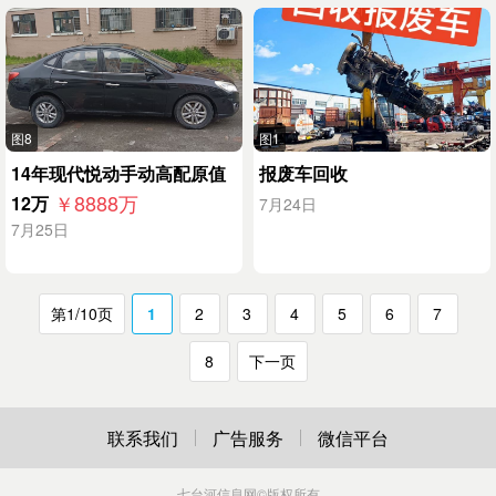
图8
图1
14年现代悦动手动高配原值
报废车回收
￥8888
万
12万
7月24日
7月25日
第1/10页
1
2
3
4
5
6
7
8
下一页
联系我们
广告服务
微信平台
七台河信息网
©版权所有