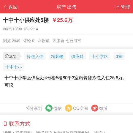
返回
房产 出售
管理
十中十小供应处5楼
￥25.6万
2025/10/30 13:02:14
浏览 2949
评论 0
收藏
来自 七台河市
拎包入住
精装修
供应处
十小学区
3室
标签：
十中十小
十中十小学区供应处4号楼5楼80平3室精装修拎包入住25.6万。
可议
分享到
微信
QQ空间
微博
联系方式
提示：
联系我时，请说明在七台河信息网看到的，谢谢！