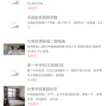
54.32平方米，..
￥5.2万
马场如意家园卖楼
马场如意家园117号楼，56.15平方，5楼毛坯，没装修，5.8
万
出售欧洲新城二期电梯..
欧洲新城二期45号楼电梯四楼 拎包入住 双南向卧室 宽超明
亮 满五 中介直接..
￥37万
新一中学区汪清湖C区
新一中学区房，C区正房6楼中门，安静干净少打扰。是莘莘
学子和家长优选楼层，多两级..
￥3.8万
出售学府家园住宅
学府家园20层，87平，位于中级法院对面，两室一厅，布局
合理，舒适敞亮，采光好，..
￥43.8万