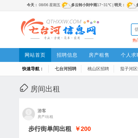
热
网站首页
招聘信息
房产租售
个人求
快速导航：
七台河招聘
桃山区招聘
茄子河区
房间出租
游客
房产/出租
步行街单间出租
￥200