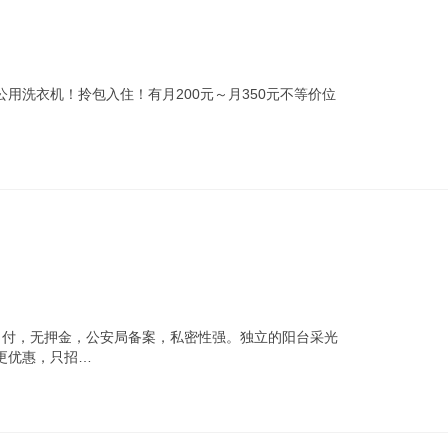
公用洗衣机！拎包入住！有月200元～月350元不等价位
月付，无押金，公安局备案，私密性强。独立的阳台采光
更优惠，只招…