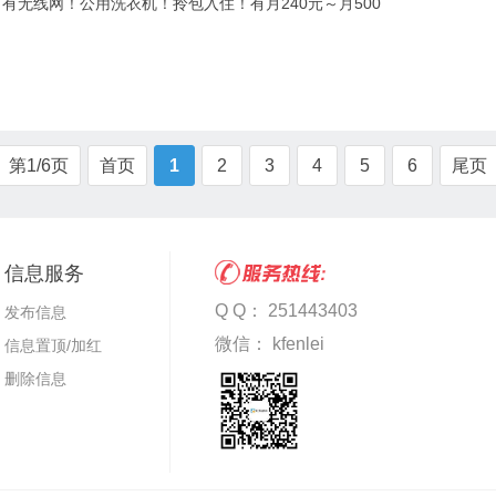
！有无线网！公用洗衣机！拎包入住！有月240元～月500
第1/6页
首页
1
2
3
4
5
6
尾页
信息服务
Q Q： 251443403
发布信息
微信： kfenlei
信息置顶/加红
删除信息