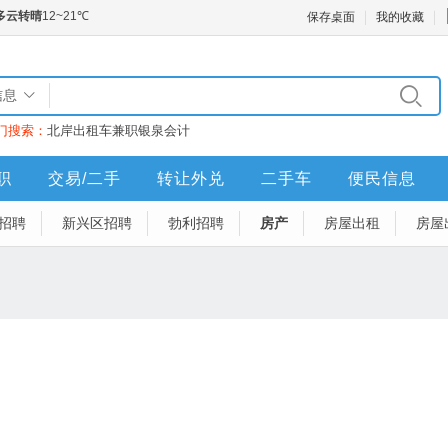
保存桌面
我的收藏
信息
门搜索：
北岸
出租车
兼职
银泉
会计
职
交易/二手
转让外兑
二手车
便民信息
招聘
新兴区招聘
勃利招聘
房产
房屋出租
房屋