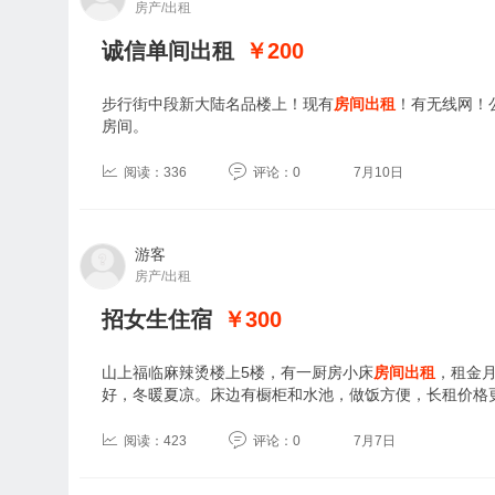
房产/出租
诚信单间出租
￥200
步行街中段新大陆名品楼上！现有
房间出租
！有无线网！
房间。
阅读：336
评论：0
7月10日
游客
房产/出租
招女生住宿
￥300
山上福临麻辣烫楼上5楼，有一厨房小床
房间出租
，租金
好，冬暖夏凉。床边有橱柜和水池，做饭方便，长租价格
阅读：423
评论：0
7月7日