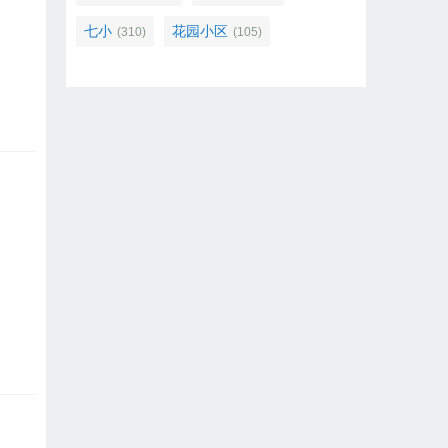
七小
花园小区
(310)
(105)