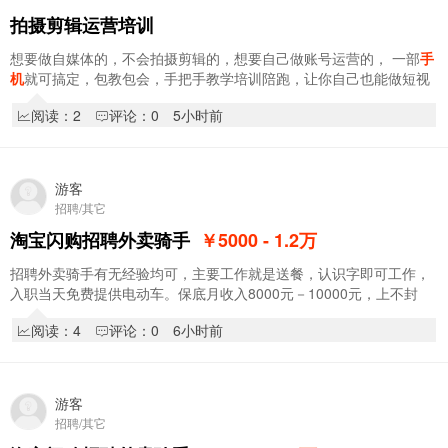
拍摄剪辑运营培训
想要做自媒体的，不会拍摄剪辑的，想要自己做账号运营的， 一部
手
机
就可搞定，包教包会，手把手教学培训陪跑，让你自己也能做短视
频账号！ 另开设AI软件班“涵盖平面设计…
阅读：2
评论：0
5小时前
游客
招聘/其它
淘宝闪购招聘外卖骑手
￥5000 - 1.2
万
招聘外卖骑手有无经验均可，主要工作就是送餐，认识字即可工作，
入职当天免费提供电动车。保底月收入8000元－10000元，上不封
顶。入职享受新人奖1000元，入职享受阶段奖，拿…
阅读：4
评论：0
6小时前
游客
招聘/其它