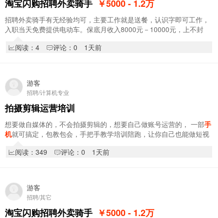
淘宝闪购招聘外卖骑手
￥5000 - 1.2
万
招聘外卖骑手有无经验均可，主要工作就是送餐，认识字即可工作，
入职当天免费提供电动车。保底月收入8000元－10000元，上不封
顶。入职享受新人奖1000元，入职享受阶段奖，拿…
阅读：4
评论：0
1天前
游客
招聘/计算机专业
拍摄剪辑运营培训
想要做自媒体的，不会拍摄剪辑的，想要自己做账号运营的， 一部
手
机
就可搞定，包教包会，手把手教学培训陪跑，让你自己也能做短视
频账号！ 另开设AI软件班“涵盖平面设计…
阅读：349
评论：0
1天前
游客
招聘/其它
淘宝闪购招聘外卖骑手
￥5000 - 1.2
万