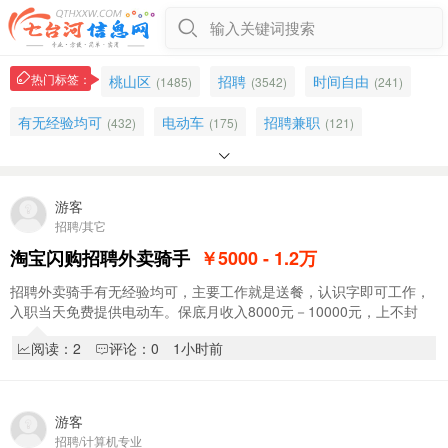
输入关键词搜索
热门标签：
桃山区
招聘
时间自由
(1485)
(3542)
(241)
有无经验均可
电动车
招聘兼职
(432)
(175)
(121)

导航
可兼职
新兴区
外卖
(284)
(131)
(314)
(211)
摩托车
送餐
驿站
上夜班
游客
(105)
(129)
(297)
(88)
招聘/其它
骑手
万宝小区
饿了么招聘骑手
(72)
(960)
(66)
淘宝闪购招聘外卖骑手
￥5000 - 1.2
万
客服
男女不限
家电
快递驿站
(216)
(670)
(1027)
(195)
招聘外卖骑手有无经验均可，主要工作就是送餐，认识字即可工作，
入职当天免费提供电动车。保底月收入8000元－10000元，上不封
电脑
回收
淘宝
培训
(399)
(119)
(37)
(473)
顶。入职享受新人奖1000元，入职享受阶段奖，拿…
阅读：2
评论：0
1小时前
办公室
理货员
路由器
对讲机
(220)
(73)
(55)
(29)
售后
(157)
游客
招聘/计算机专业