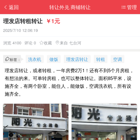
返回
转让外兑 商铺转让
管理
理发店转租转让
￥1元
2025/7/10 12:06:19
浏览 4100
评论 0
收藏
来自 七台河
洗衣机
做饭
理发店转让
转租
空调
标签：
理发店转让，或者转租，一年房费2万1！还有不到5个月房租，
有想法的来。可单转房租，也可以整体转让。面积85平米，设
施齐全，有两个卧室，能住人，能做饭，空调洗衣机，所有设
施齐全。