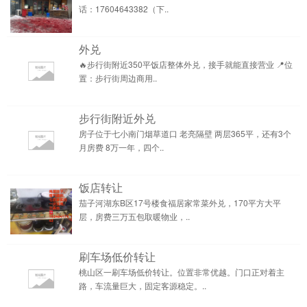
话：17604643382（下..
外兑
🔥步行街附近350平饭店整体外兑，接手就能直接营业 📍位
置：步行街周边商用..
步行街附近外兑
房子位于七小南门烟草道口 老亮隔壁 两层365平，还有3个
月房费 8万一年，四个..
饭店转让
茄子河湖东B区17号楼食福居家常菜外兑，170平方大平
层，房费三万五包取暖物业，..
刷车场低价转让
桃山区一刷车场低价转让。位置非常优越。门口正对着主
路，车流量巨大，固定客源稳定。..