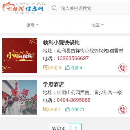
输入关键词搜索
饭店
地区
勃利小院铁锅炖
地址：勃利县吉祥街小院铁锅炖(稻香村
13263566697
西侧)
电话：
评论 0
点赞 4
学府酒店
地址：仙洞山公园西侧、青少年宫一楼
0464-8695888
电话：
评论 1
点赞 71
第1/1页
1