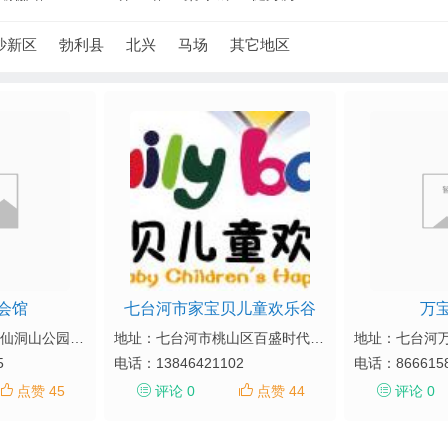
沙新区
勃利县
北兴
马场
其它地区
会馆
七台河市家宝贝儿童欢乐谷
万
地址：市青少年宫（仙洞山公园右侧）
地址：七台河市桃山区百盛时代二楼（原桃南菜市场）
地址：七台河
5
电话：
13846421102
电话：
866615
点赞 45
评论 0
点赞 44
评论 0