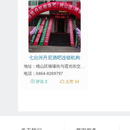
七台河丹尼酒吧连锁机构
地址：桃山区狼嚎街与霞光街交叉口（巴蜀虾斜对过）
电话：
0464-8269797
评论 2
点赞 34