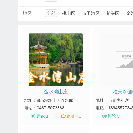
地区：
全部
桃山区
茄子河区
新兴区
金
金水湾山庄
唯美瑜伽
地址：855农场十四连水库
电话：
0467-5072388
电话：
1894557734
评论 1
点赞 41
评论 0