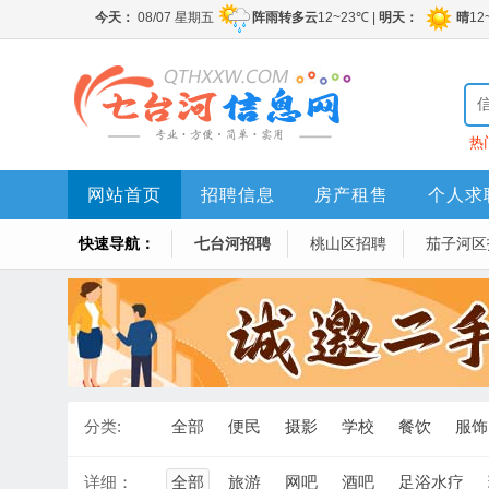
热
网站首页
招聘信息
房产租售
个人求
快速导航：
七台河招聘
桃山区招聘
茄子河区
分类:
全部
便民
摄影
学校
餐饮
服饰
详细：
全部
旅游
网吧
酒吧
足浴水疗