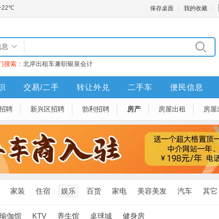
保存桌面
我的收藏
信息
门搜索：
北岸
出租车
兼职
银泉
会计
职
交易/二手
转让外兑
二手车
便民信息
招聘
新兴区招聘
勃利招聘
房产
房屋出租
房屋
家装
住宿
娱乐
百货
家电
美容美发
汽车
其它
瑜伽馆
KTV
养生馆
桌球城
健身房