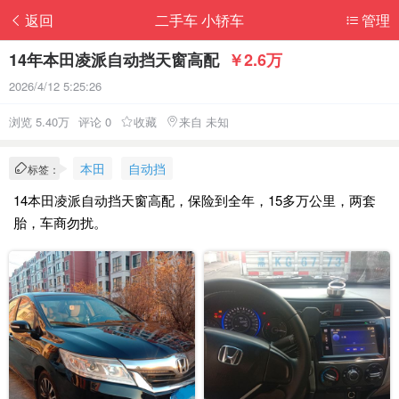
返回
二手车 小轿车
管理
14年本田凌派自动挡天窗高配
￥2.6万
2026/4/12 5:25:26
浏览 5.40万
评论 0
收藏
来自 未知
本田
自动挡
标签：
14本田凌派自动挡天窗高配，保险到全年，15多万公里，两套
胎，车商勿扰。