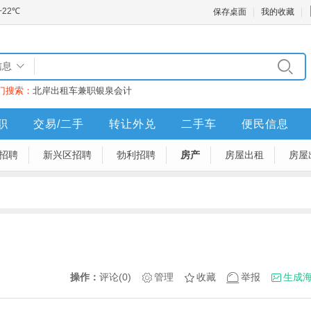
保存桌面
我的收藏
信息
门搜索：
北岸
出租车
兼职
银泉
会计
职
交易/二手
转让外兑
二手车
便民信息
招聘
新兴区招聘
勃利招聘
房产
房屋出租
房屋
操作：
评论(0)
管理
收藏
举报
生成