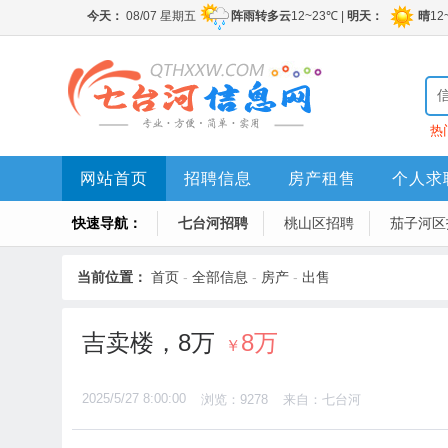
热
网站首页
招聘信息
房产租售
个人求
快速导航：
七台河招聘
桃山区招聘
茄子河区
当前位置：
首页
-
全部信息
-
房产
-
出售
吉卖楼，8万
8万
￥
2025/5/27 8:00:00
浏览：9278
来自：七台河