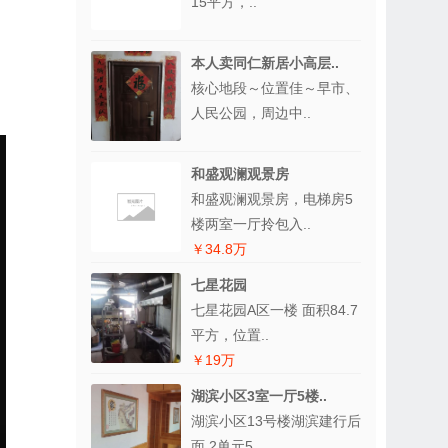
15平方，..
本人卖同仁新居小高层..
核心地段～位置佳～早市、
人民公园，周边中..
和盛观澜观景房
和盛观澜观景房，电梯房5
楼两室一厅拎包入..
￥34.8万
七星花园
七星花园A区一楼 面积84.7
平方，位置..
￥19万
湖滨小区3室一厅5楼..
湖滨小区13号楼湖滨建行后
面 2单元5..