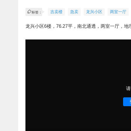
吉卖楼
急卖
龙兴小区
两室一厅
标签：
龙兴小区6楼，76.27平，南北通透，两室一厅
请