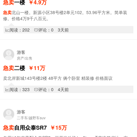
急卖
一楼
￥4.9
万
急卖
北山一楼。新源小区38号楼2单元102。53.96平方米。简单装
修。价格4万9千八百元。
阅读：202
评论：0
3天前
游客
房产/出售
急卖
二楼
￥11
万
卖北岸新城143号楼2楼 48平方 俩个卧室 精装修 价格面议
阅读：323
评论：0
4天前
游客
二手车/越野车suv
急卖
自用众泰SR7
￥15
万