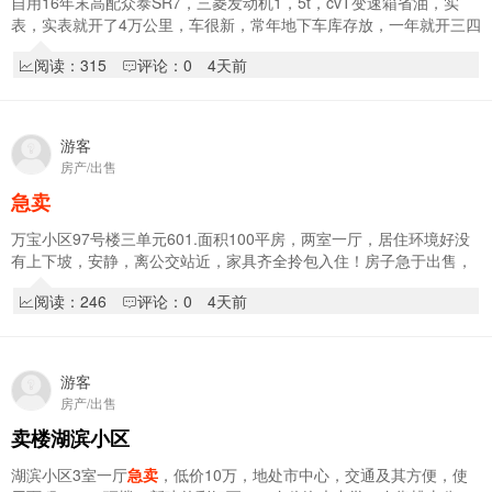
自用16年末高配众泰SR7，三菱发动机1，5t，cvT变速箱省油，实
表，实表就开了4万公里，车很新，常年地下车库存放，一年就开三四
千公里，轮胎和机油都是新换的花2千多，
急卖
1…
阅读：315
评论：0
4天前
游客
房产/出售
急卖
万宝小区97号楼三单元601.面积100平房，两室一厅，居住环境好没
有上下坡，安静，离公交站近，家具齐全拎包入住！房子急于出售，
价格合理！！！
阅读：246
评论：0
4天前
游客
房产/出售
卖楼湖滨小区
湖滨小区3室一厅
急卖
，低价10万，地处市中心，交通及其方便，使