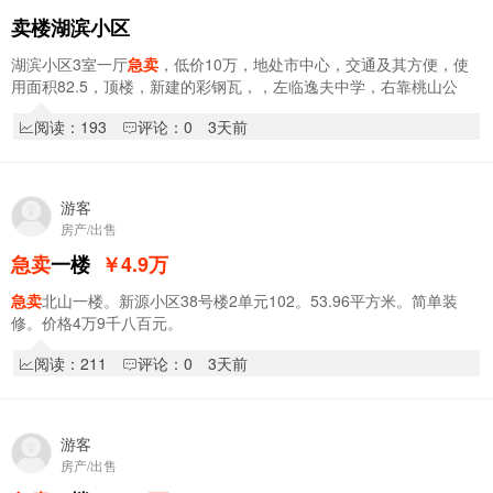
卖楼湖滨小区
湖滨小区3室一厅
急卖
，低价10万，地处市中心，交通及其方便，使
用面积82.5，顶楼，新建的彩钢瓦，，左临逸夫中学，右靠桃山公
园，南北通透，无冷不挡，，非诚勿扰
阅读：193
评论：0
3天前
游客
房产/出售
急卖
一楼
￥4.9
万
急卖
北山一楼。新源小区38号楼2单元102。53.96平方米。简单装
修。价格4万9千八百元。
阅读：211
评论：0
3天前
游客
房产/出售