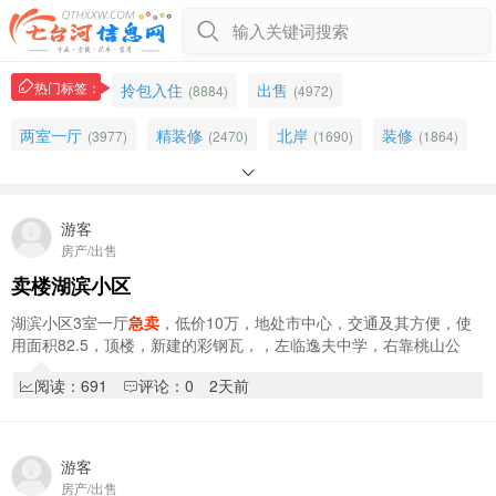
输入关键词搜索
热门标签：
拎包入住
出售
(8884)
(4972)
两室一厅
精装修
北岸
装修
(3977)
(2470)
(1690)
(1864)

学区房
二楼
五楼
三室一厅
(1430)
(1119)
(1141)
(1320)
卖楼
顶楼
两室
七星花园
(2790)
游客
(860)
(1059)
(979)
房产/出售
毛坯
急售
一楼
精装
(721)
(581)
(1162)
(1349)
卖楼湖滨小区
售楼
马场如意家园
东方名苑
(585)
(220)
(380)
湖滨小区3室一厅
急卖
，低价10万，地处市中心，交通及其方便，使
用面积82.5，顶楼，新建的彩钢瓦，，左临逸夫中学，右靠桃山公
六楼
北岸新城
中门
早市
(1066)
(1997)
(854)
(648)
园，南北通透，无冷不挡，，非诚勿扰
阅读：691
评论：0
2天前
家电
十中十小
阁楼
空调
(1027)
(662)
(254)
(593)
十小学区
(388)
游客
房产/出售