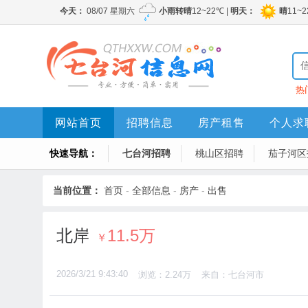
热
网站首页
招聘信息
房产租售
个人求
快速导航：
七台河招聘
桃山区招聘
茄子河区
当前位置：
首页
-
全部信息
-
房产
-
出售
北岸
11.5万
￥
2026/3/21 9:43:40
浏览：2.24万
来自：七台河市