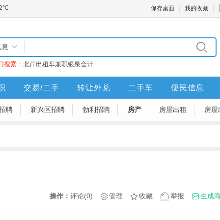
保存桌面
我的收藏
信息
门搜索：
北岸
出租车
兼职
银泉
会计
职
交易/二手
转让外兑
二手车
便民信息
招聘
新兴区招聘
勃利招聘
房产
房屋出租
房屋
操作：
评论(0)
管理
收藏
举报
生成