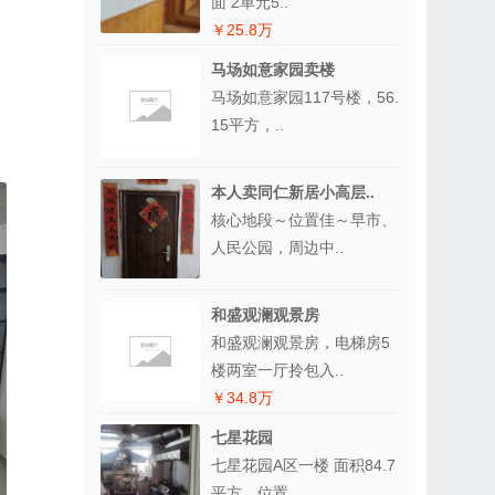
面 2单元5..
￥25.8万
马场如意家园卖楼
马场如意家园117号楼，56.
、
15平方，..
本人卖同仁新居小高层..
核心地段～位置佳～早市、
人民公园，周边中..
和盛观澜观景房
和盛观澜观景房，电梯房5
楼两室一厅拎包入..
￥34.8万
七星花园
七星花园A区一楼 面积84.7
平方，位置..