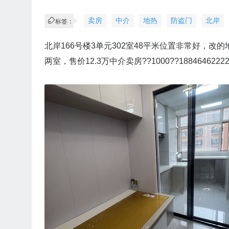
卖房
中介
地热
防盗门
北岸
标签：
北岸166号楼3单元302室48平米位置非常好，改的
两室，售价12.3万中介卖房??1000??1884646222